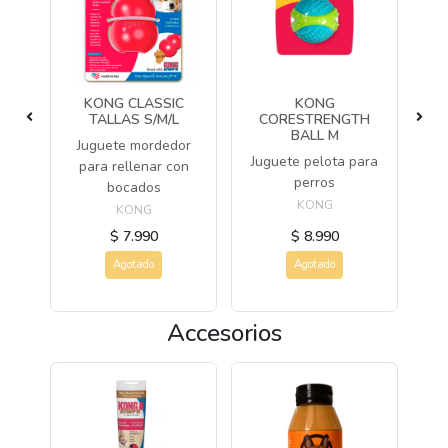
/M
KONG CLASSIC
KONG
TALLAS S/M/L
CORESTRENGTH
ro
BALL M
Juguete mordedor
ble
Juguete pelota para
para rellenar con
perros
bocados
KONG
KONG
$ 7.990
$ 8.990
Agotado
Agotado
Accesorios