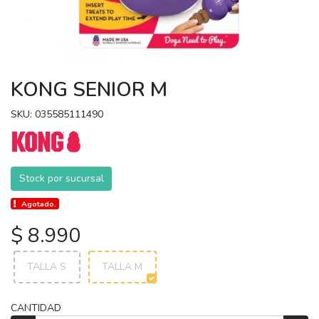
KONG SENIOR M
SKU: 035585111490
Stock por sucursal
Agotado.
$ 8.990
TALLA S
TALLA M
CANTIDAD