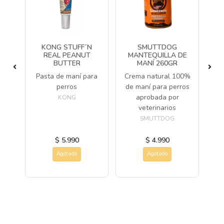
KONG STUFF´N
SMUTTDOG
ONA
REAL PEANUT
MANTEQUILLA DE
M
BUTTER
MANÍ 260GR
do
Pasta de maní para
Crema natural 100%
Cr
perros
de maní para perros
de
aprobada por
KONG
veterinarios
SMUTTDOG
$ 5.990
$ 4.990
Agotado
Agotado