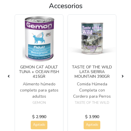
Accesorios
OG
GEMON CAT ADULT
TASTE OF THE WILD
TUNA + OCEAN FISH
LATA SIERRA
FR
415GR
MOUNTAIN 390GR
Alimento húmedo
Comida Húmeda
J
es,
completo para gatos
Completa con
adultos
Cordero para Perros
GEMON
TASTE OF THE WILD
$ 2.990
$ 3.990
Agotado
Agotado