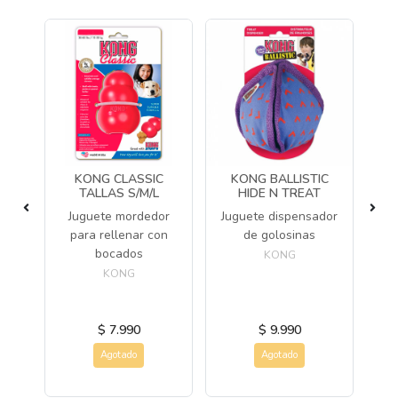
M
KONG CLASSIC
KONG BALLISTIC
TALLAS S/M/L
HIDE N TREAT
a
Juguete mordedor
Juguete dispensador
os
Ju
para rellenar con
de golosinas
bocados
KONG
KONG
$ 7.990
$ 9.990
Agotado
Agotado