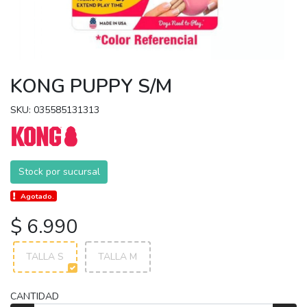
KONG PUPPY S/M
SKU: 035585131313
Stock por sucursal
Agotado.
$ 6.990
TALLA S
TALLA M
CANTIDAD