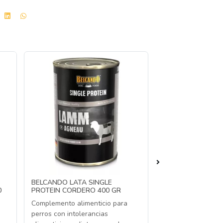
BELCANDO LATA SINGLE
BEWIDOG RICO EN
0
PROTEIN CORDERO 400 GR
800 GR
Complemento alimenticio para
Alimento completo
perros con intolerancias
adultos