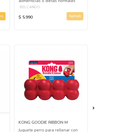
alimenticias o dietas normales
BEWIDOG
BELCANDO
ra
Agotado
$ 5.990
$ 4.990
KONG GOODIE RIBBON M
KONG LICKS SM
Juguete perro para rellenar con
Juguete para lamer