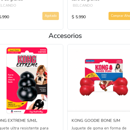
ELCANDO
BELCANDO
Agotado
Comprar Aho
5.990
$ 5.990
Accesorios
NG EXTREME S/M/L
KONG GOODIE BONE S/M
guete ultra resistente para
Juguete de goma en forma de