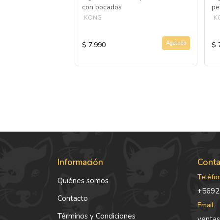
ra limpieza dientes
con bocados
pe
KONG
K
Agotado
Agotado
$ 7.990
$ 
Información
Conta
Teléfo
Quiénes somos
+5692
Contacto
Email
Términos y Condiciones
ventas