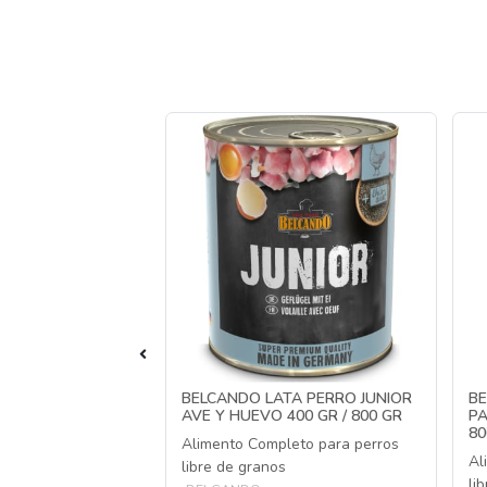
TA SINGLE
BELCANDO LATA PERRO JUNIOR
BE
LO DE AGUA 400
AVE Y HUEVO 400 GR / 800 GR
PA
80
Alimento Completo para perros
eto para perros
Al
libre de granos
li