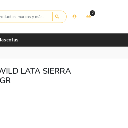
0
ascotas
WILD LATA SIERRA
0GR