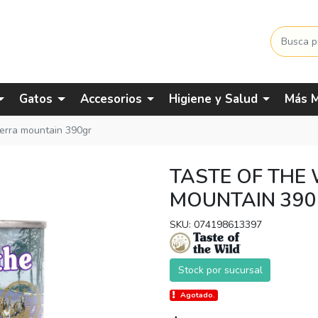
Gatos
Accesorios
Higiene y Salud
Más M
sierra mountain 390gr
TASTE OF THE 
MOUNTAIN 39
SKU: 074198613397
Stock por sucursal
Agotado.