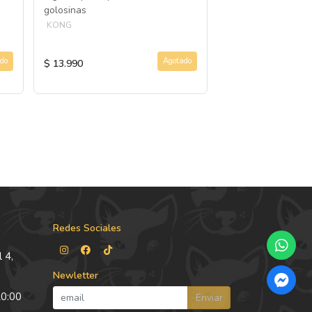
golosinas
KONG
KONG
do
Agotado
$ 13.990
$ 5.990
Redes Sociales
 4,
Newletter
20:00
Enviar