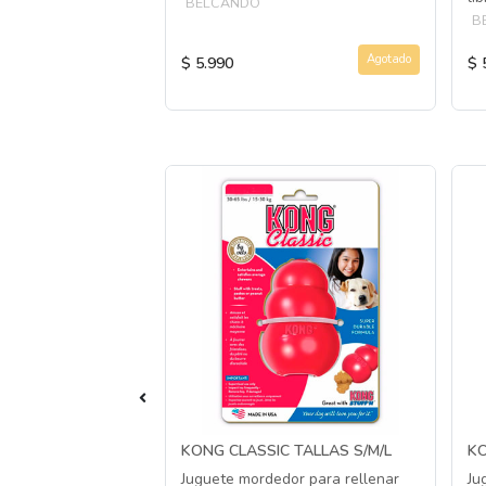
BELCANDO
B
Agotado
Agotado
$ 5.990
$ 
 BALL M
KONG CLASSIC TALLAS S/M/L
KO
 de caucho
Juguete mordedor para rellenar
Ju