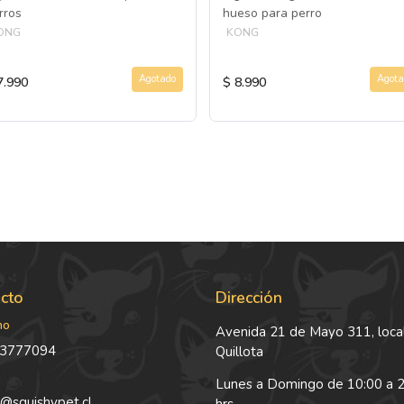
rros
hueso para perro
ONG
KONG
Agotado
Agota
7.990
$ 8.990
cto
Dirección
no
Avenida 21 de Mayo 311, local
3777094
Quillota
Lunes a Domingo de 10:00 a 
@squishypet.cl
hrs