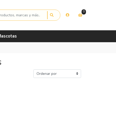
0
ascotas
s