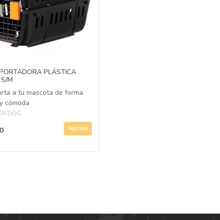
PORTADORA PLÁSTICA
 S/M
rta a tu mascota de forma
 y cómoda
R DOG
Agotado
0