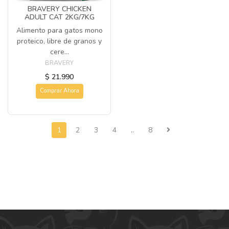
BRAVERY CHICKEN
ADULT CAT 2KG/7KG
Alimento para gatos mono
proteico, libre de granos y
cere...
BRAVERY
$ 21.990
Comprar Ahora
1
2
3
4
..
8