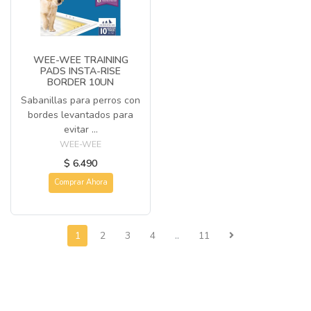
WEE-WEE TRAINING
PADS INSTA-RISE
BORDER 10UN
Sabanillas para perros con
bordes levantados para
evitar ...
WEE-WEE
$ 6.490
Comprar Ahora
1
2
3
4
..
11