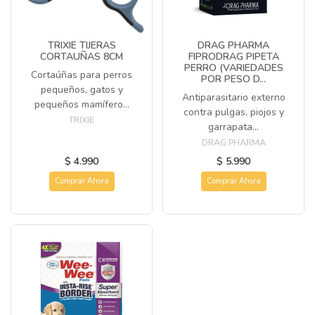
TRIXIE TIJERAS
DRAG PHARMA
CORTAUÑAS 8CM
FIPRODRAG PIPETA
PERRO (VARIEDADES
Cortaúñas para perros
POR PESO D...
pequeños, gatos y
Antiparasitario externo
pequeños mamífero...
contra pulgas, piojos y
TRIXIE
garrapata...
DRAG PHARMA
$ 4.990
$ 5.990
Comprar Ahora
Comprar Ahora