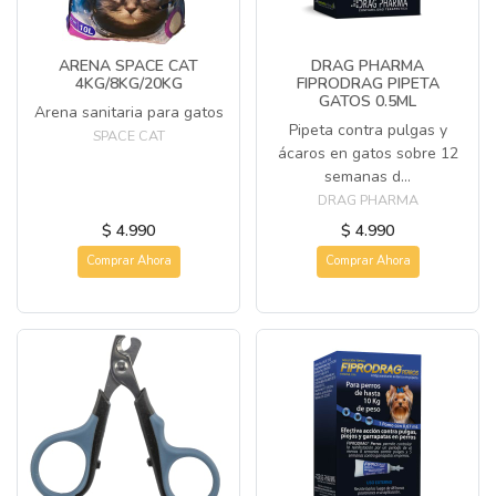
ARENA SPACE CAT
DRAG PHARMA
4KG/8KG/20KG
FIPRODRAG PIPETA
GATOS 0.5ML
Arena sanitaria para gatos
Pipeta contra pulgas y
SPACE CAT
ácaros en gatos sobre 12
semanas d...
DRAG PHARMA
$ 4.990
$ 4.990
Comprar Ahora
Comprar Ahora