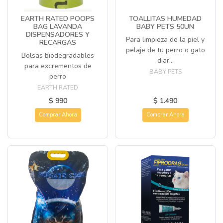
EARTH RATED POOPS
TOALLITAS HUMEDAD
BAG LAVANDA
BABY PETS 50UN
DISPENSADORES Y
Para limpieza de la piel y
RECARGAS
pelaje de tu perro o gato
Bolsas biodegradables
diar...
para excrementos de
BABY PETS
perro
EARTH RATED
$ 990
$ 1.490
Comprar Ahora
Comprar Ahora