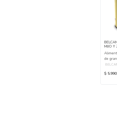
BELCA
MIJO Y 
Aliment
de gra
BELCA
$ 5.990