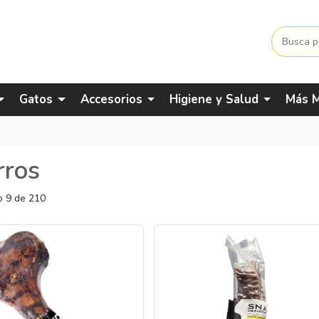
Gatos
Accesorios
Higiene y Salud
Más M
rros
 9 de 210