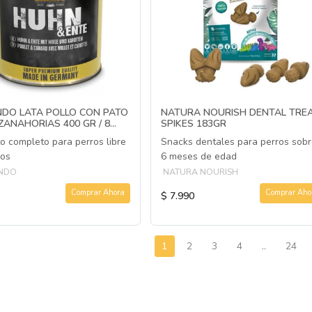
NDO LATA POLLO CON PATO
NATURA NOURISH DENTAL TRE
ZANAHORIAS 400 GR / 8...
SPIKES 183GR
o completo para perros libre
Snacks dentales para perros sobr
nos
6 meses de edad
NDO
NATURA NOURISH
Comprar Ahora
Comprar Aho
$ 7.990
1
2
3
4
..
24