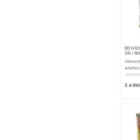
BEWID
GR / 8
Aliment
adultos
BEWID
$ 4.990