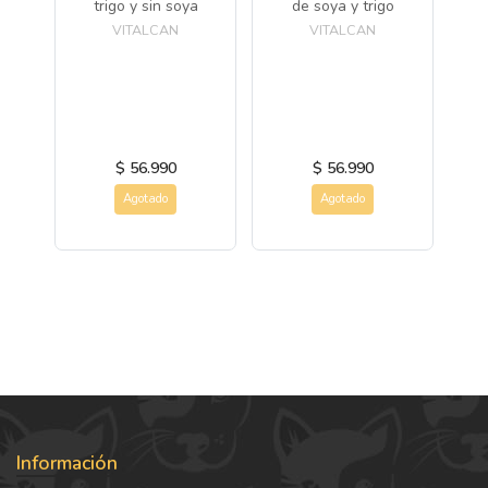
trigo y sin soya
de soya y trigo
C
VITALCAN
VITALCAN
D
H
$ 56.990
$ 56.990
Agotado
Agotado
Información