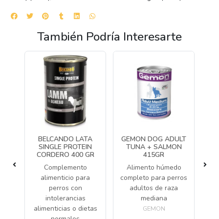
También Podría Interesarte
BELCANDO LATA
GEMON DOG ADULT
TA
RO
SINGLE PROTEIN
TUNA + SALMON
CORDERO 400 GR
415GR
M
do
Complemento
Alimento húmedo
ara
alimenticio para
completo para perros
perros con
adultos de raza
Co
intolerancias
mediana
T
alimenticias o dietas
GEMON
normales