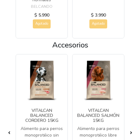
BELCANDO
$ 5.990
$ 3.990
Agotado
Agotado
Accesorios
NG
VITALCAN
VITALCAN
ALL
BALANCED
BALANCED SALMÓN
KG
CORDERO 15KG
15KG
(
que
Alimento para perros
Alimento para perros
Al
 de
monoprotéico sin
monoprotéico libre