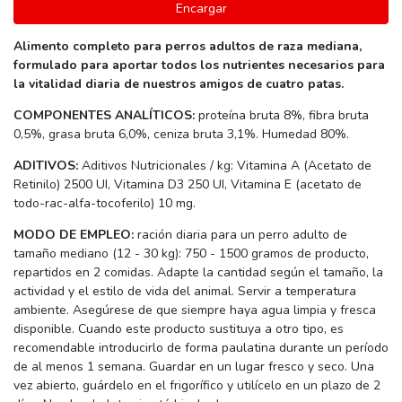
Encargar
Alimento completo para perros adultos de raza mediana,
formulado para aportar todos los nutrientes necesarios para
la vitalidad diaria de nuestros amigos de cuatro patas.
COMPONENTES ANALÍTICOS:
proteína bruta 8%, fibra bruta
0,5%, grasa bruta 6,0%, ceniza bruta 3,1%. Humedad 80%.
ADITIVOS:
Aditivos Nutricionales / kg: Vitamina A (Acetato de
Retinilo) 2500 UI, Vitamina D3 250 UI, Vitamina E (acetato de
todo-rac-alfa-tocoferilo) 10 mg.
MODO DE EMPLEO:
ración diaria para un perro adulto de
tamaño mediano (12 - 30 kg): 750 - 1500 gramos de producto,
repartidos en 2 comidas. Adapte la cantidad según el tamaño, la
actividad y el estilo de vida del animal. Servir a temperatura
ambiente. Asegúrese de que siempre haya agua limpia y fresca
disponible. Cuando este producto sustituya a otro tipo, es
recomendable introducirlo de forma paulatina durante un período
de al menos 1 semana. Guardar en un lugar fresco y seco. Una
vez abierto, guárdelo en el frigorífico y utilícelo en un plazo de 2