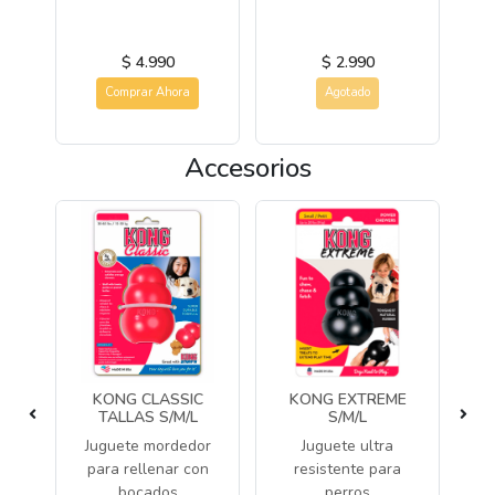
$ 4.990
$ 2.990
Comprar Ahora
Agotado
Accesorios
M
KONG CLASSIC
KONG EXTREME
TALLAS S/M/L
S/M/L
a
Juguete mordedor
Juguete ultra
Ju
os
para rellenar con
resistente para
fo
bocados
perros