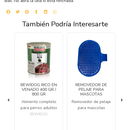
días. No abra la lata si está hinchada.
También Podría Interesarte
EN
BEWIDOG RICO EN
REMOVEDOR DE
 /
VENADO 400 GR /
PELAJE PARA
800 GR
MASCOTAS
GU
to
Alimento completo
Removedor de pelaje
tos
para perros adultos
para mascotas
A
BEWIDOG
pa