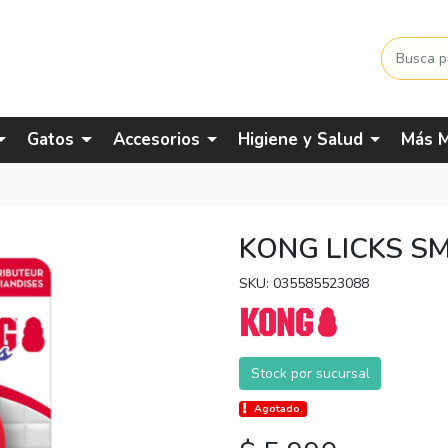
Gatos
Accesorios
Higiene y Salud
Más M
KONG LICKS S
SKU: 035585523088
Stock por sucursal
Agotado.