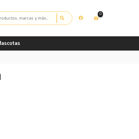
0
ascotas
M