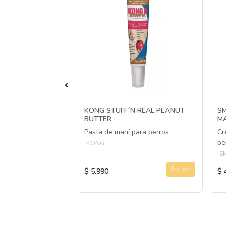
 WILD LATA
KONG STUFF´N REAL PEANUT
S
0GR
BUTTER
MA
eta Húmeda para
Pasta de maní para perros
Cr
ra todas las etapas
pe
KONG
WILD
S
Agotado
Agotado
$ 5.990
$ 