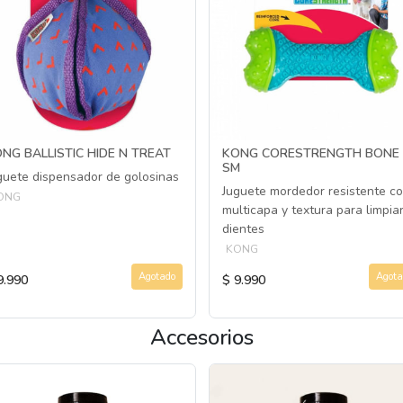
NG BALLISTIC HIDE N TREAT
KONG CORESTRENGTH BONE
SM
guete dispensador de golosinas
Juguete mordedor resistente c
ONG
multicapa y textura para limpia
dientes
KONG
Agotado
Agota
9.990
$ 9.990
Accesorios