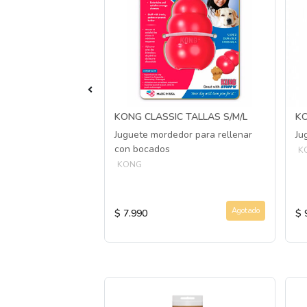
 M
KONG CLASSIC TALLAS S/M/L
KO
ma blanda para
Juguete mordedor para rellenar
Ju
con bocados
K
KONG
Agotado
Agotado
$ 7.990
$ 