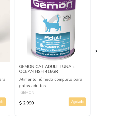
GEMON CAT ADULT TUNA +
GEMON DOG ADUL
OCEAN FISH 415GR
SALMON 415GR
ara
Alimento húmedo completo para
Alimento húmedo 
o
gatos adultos
perros adultos de
GEMON
GEMON
do
Agotado
$ 2.990
$ 3.990