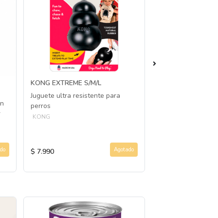
KONG EXTREME S/M/L
KONG GOODIE BO
Juguete ultra resistente para
Juguete de goma e
on
perros
hueso para perro
r
KONG
KONG
do
Agotado
$ 7.990
$ 8.990