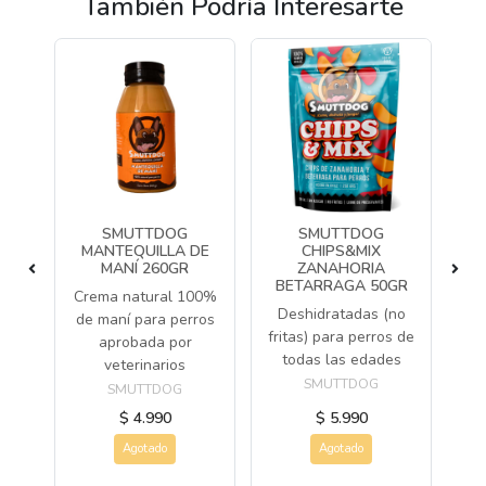
También Podría Interesarte
UEA
SMUTTDOG
SMUTTDOG
A
LA
MANTEQUILLA DE
CHIPS&MIX
MANÍ 260GR
ZANAHORIA
BETARRAGA 50GR
ado
Crema natural 100%
M
Deshidratadas (no
no
de maní para perros
fritas) para perros de
aprobada por
sa
todas las edades
veterinarios
SMUTTDOG
SMUTTDOG
$ 4.990
$ 5.990
Agotado
Agotado