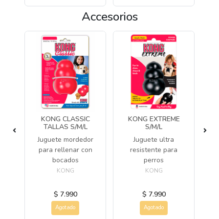
Accesorios
ALL
KONG CLASSIC
KONG EXTREME
TALLAS S/M/L
S/M/L
de
Juguete mordedor
Juguete ultra
Ju
e y
para rellenar con
resistente para
fo
ntes
bocados
perros
KONG
KONG
$ 7.990
$ 7.990
Agotado
Agotado