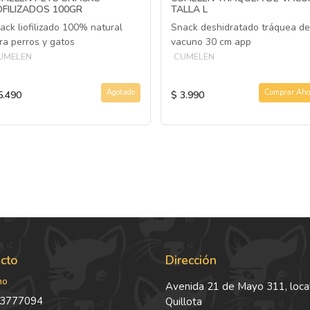
OFILIZADOS 100GR
TALLA L
ack liofilizado 100% natural
Snack deshidratado tráquea de
ra perros y gatos
vacuno 30 cm app
UMELEN
CUMELEN
Agotado
Comprar Aho
5.490
$ 3.990
cto
Dirección
no
Avenida 21 de Mayo 311, local
3777094
Quillota