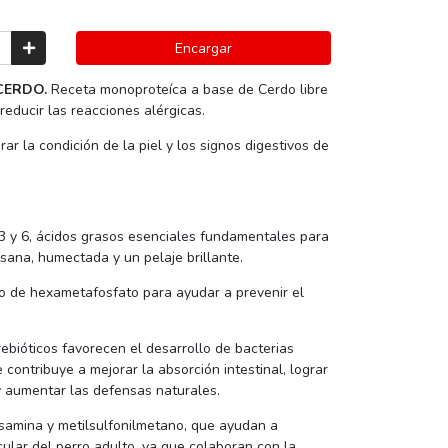
Encargar
CERDO.
Receta monoproteíca a base de Cerdo libre
reducir las reacciones alérgicas.
r la condición de la piel y los signos digestivos de
y 6, ácidos grasos esenciales fundamentales para
sana, humectada y un pelaje brillante.
 de hexametafosfato para ayudar a prevenir el
ebióticos favorecen el desarrollo de bacterias
e contribuye a mejorar la absorción intestinal, lograr
y aumentar las defensas naturales.
samina y metilsulfonilmetano, que ayudan a
cular del perro adulto, ya que colaboran con la