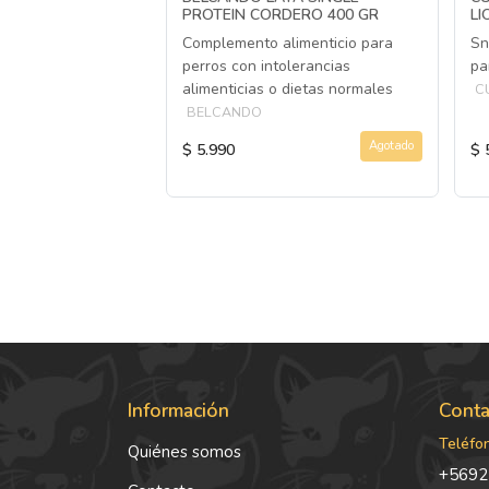
PROTEIN CORDERO 400 GR
LI
Complemento alimenticio para
Sn
perros con intolerancias
pa
alimenticias o dietas normales
C
BELCANDO
Agotado
$ 5.990
$ 
Información
Conta
Teléfo
Quiénes somos
+5692