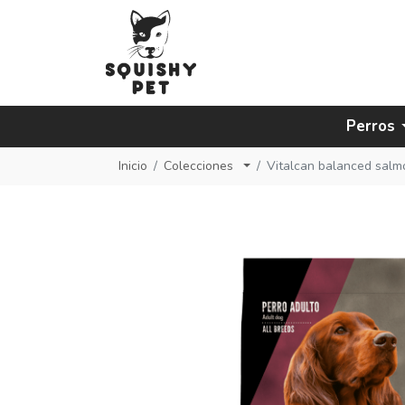
Perros
Inicio
Colecciones
Vitalcan balanced salm