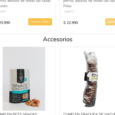
rros adultos de todas las razas,
perros adultos de todas las raz
lmón.
Pollo
MITY
AMITY
Comprar Ahora
Agota
25.990
$ 22.990
Accesorios
UMELEN PETS SNACKS
CUMELEN TRAQUEA DE VAC