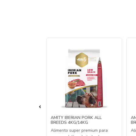
LANCED CORDERO
AMITY IBERIAN PORK ALL
AM
BREEDS 4KG/14KG
BR
perros
Alimento super premium para
Al