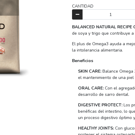
CANTIDAD
BALANCED NATURAL RECIPE 
de soya y trigo que contribuye a 
El plus de Omega3 ayuda a mejora
la intolerancia alimentaria.
Beneficios
SKIN CARE:
Balance Omega 3 
el mantenimiento de una piel 
ORAL CARE:
Con el agregado
desarrollo de sarro dental.
DIGESTIVE PROTECT:
Los pr
benéficas del intestino, lo qu
un proceso digestivo óptimo 
HEALTHY JOINTS:
Con gluco
proteger el sistema osteoarti