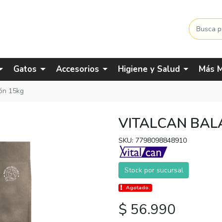
Gatos
Accesorios
Higiene y Salud
Más M
ón 15kg
VITALCAN BAL
SKU: 7798098848910
Stock por sucursal
Agotado.
$ 56.990