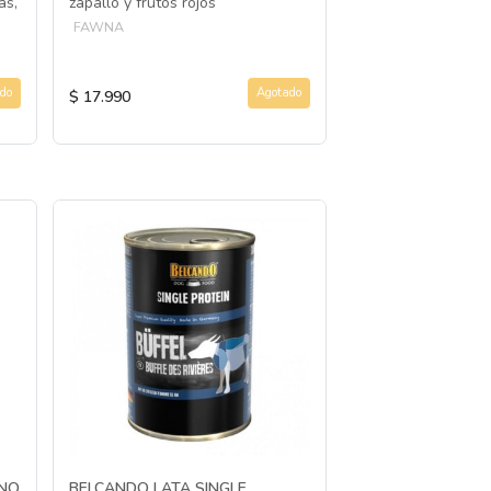
as,
zapallo y frutos rojos
cordero y arroz int
FAWNA
OLD PRINCE
$ 19.990
do
Agotado
$ 17.990
$ 14.990
UNO
BELCANDO LATA SINGLE