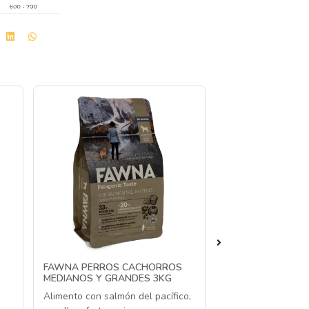
-25%
FAWNA PERROS CACHORROS
OLD PRINCE PER
MEDIANOS Y GRANDES 3KG
MEDIANO/GRAND
3KG/15KG+3KG
Alimento con salmón del pacífico,
Alimento para perr