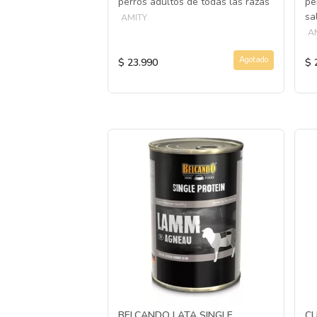
n trigo y sin soya
perros adultos de todas las razas
pe
sa
AMITY
A
Agotado
Agotado
$ 23.990
$ 
BELCANDO LATA SINGLE
C