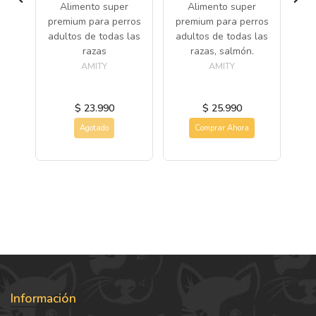
ros
Alimento super
Alimento super
pr
re
premium para perros
premium para perros
ad
adultos de todas las
adultos de todas las
razas
razas, salmón.
AMITY
AMITY
$ 23.990
$ 25.990
Agotado
Comprar Ahora
Información