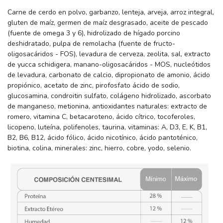
Carne de cerdo en polvo, garbanzo, lenteja, arveja, arroz integral,
gluten de maíz, germen de maíz desgrasado, aceite de pescado
(fuente de omega 3 y 6), hidrolizado de hígado porcino
deshidratado, pulpa de remolacha (fuente de fructo-
oligosacáridos - FOS), levadura de cerveza, zeolita, sal, extracto
de yucca schidigera, manano-oligosacáridos - MOS, nucleótidos
de levadura, carbonato de calcio, dipropionato de amonio, ácido
propiónico, acetato de zinc, pirofosfato ácido de sodio,
glucosamina, condroitin sulfato, colágeno hidrolizado, ascorbato
de manganeso, metionina, antioxidantes naturales: extracto de
romero, vitamina C, betacaroteno, ácido cítrico, tocoferoles,
licopeno, luteína, polifenoles, taurina, vitaminas: A, D3, E, K, B1,
B2, B6, B12, ácido fólico, ácido nicotínico, ácido pantoténico,
biotina, colina, minerales: zinc, hierro, cobre, yodo, selenio.