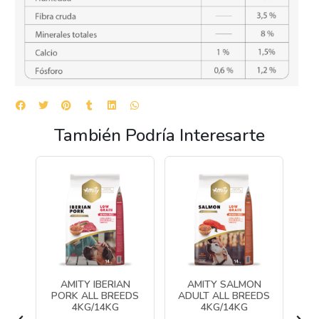
También Podría Interesarte
AMITY IBERIAN
AMITY SALMON
MÓN
PORK ALL BREEDS
ADULT ALL BREEDS
CH
4KG/14KG
4KG/14KG