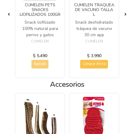
HY
CUMELEN PETS
CUMELEN TRAQUEA
CU
SNACKS
DE VACUNO TALLA
LIOFILIZADOS 100GR
L
D
Snack liofilizado
Snack deshidratado
Sn
100% natural para
tráquea de vacuno
a
p
perros y gatos
30 cm app
CUMELEN
CUMELEN
$ 5.490
$ 3.990
Agotado
Comprar Ahora
Accesorios