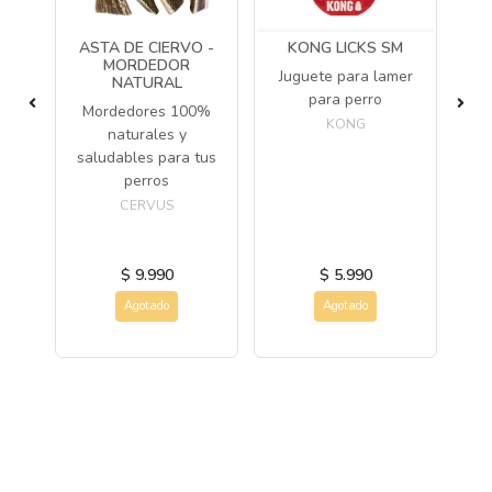
ASTA DE CIERVO -
KONG LICKS SM
MORDEDOR
M
Juguete para lamer
NO
NATURAL
para perro
Mordedores 100%
Cr
KONG
 de
naturales y
de
saludables para tus
ida
perros
e
CERVUS
$ 9.990
$ 5.990
Agotado
Agotado