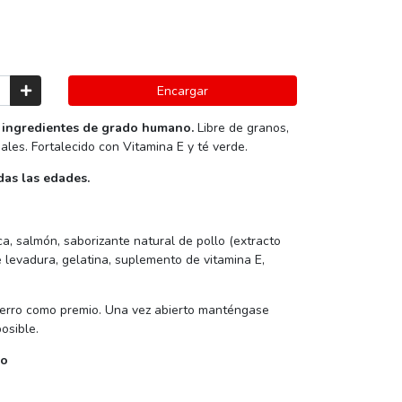
Encargar
ingredientes de grado humano.
Libre de granos,
iales. Fortalecido con Vitamina E y té verde.
as las edades.
ca, salmón, saborizante natural de pollo (extracto
e levadura, gelatina, suplemento de vitamina E,
perro como premio. Una vez abierto manténgase
osible.
do