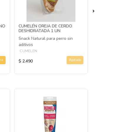
UNO
CUMELÉN OREJA DE CERDO
BAYTS SNACK LIO
DESHIDRATADA 1 UN
BABY SALMÓN 10
Snack Natural para perro sin
Snack natural para
aditivos
todas las edades y
CUMELEN
BAYTS
ra
Agotado
$ 2.490
$ 5.990