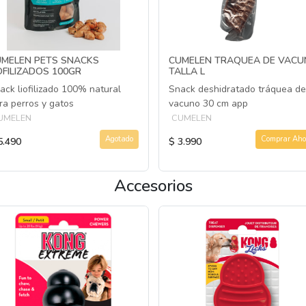
UMELEN PETS SNACKS
CUMELEN TRAQUEA DE VAC
OFILIZADOS 100GR
TALLA L
ack liofilizado 100% natural
Snack deshidratado tráquea de
ra perros y gatos
vacuno 30 cm app
UMELEN
CUMELEN
Agotado
Comprar Aho
5.490
$ 3.990
Accesorios