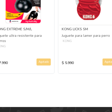
NG EXTREME S/M/L
KONG LICKS SM
guete ultra resistente para
Juguete para lamer para perro
rros
KONG
ONG
Agotado
Agota
7.990
$ 5.990