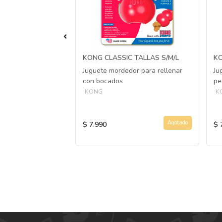
E I´M HERO
KONG CLASSIC TALLAS S/M/L
KO
JO/HIPOPÓTAMO
Juguete mordedor para rellenar
Ju
con bocados
pe
ido y duradero para
KONG
K
Agotado
Agotado
$ 7.990
$ 