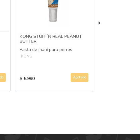
KONG STUFF´N REAL PEANUT
GIGWI ROCK ZOO
BUTTER
RHINO BOXER
Pasta de maní para perros
Peluche para perr
elásticos
KONG
GIGWI
do
Agotado
$ 5.990
$ 14.990