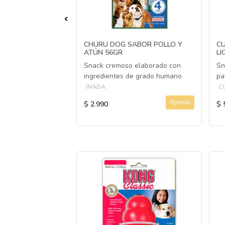
ABOR POLLO CON
CHURU DOG SABOR POLLO Y
C
6G
ATÚN 56GR
LI
 elaborado con
Snack cremoso elaborado con
Sn
de grado humano
ingredientes de grado humano
pa
INABA
C
Agotado
Agotado
$ 2.990
$ 