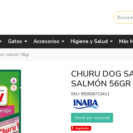
Gatos
Accesorios
Higiene y Salud
Más M
con salmón 56gr
CHURU DOG S
SALMÓN 56GR
SKU: 850006715411
Stock por sucursal
Agotado.