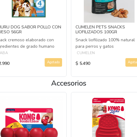
HURU DOG SABOR POLLO CON
CUMELEN PETS SNACKS
UESO 56GR
LIOFILIZADOS 100GR
ack cremoso elaborado con
Snack liofilizado 100% natural
gredientes de grado humano
para perros y gatos
NABA
CUMELEN
Agotado
Agota
2.990
$ 5.490
Accesorios