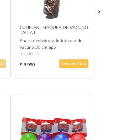
CUMELEN TRAQUEA DE VACUNO
CUMELÉN OREJA 
TALLA L
DESHIDRATADA 1
Snack deshidratado tráquea de
Snack Natural para
vacuno 30 cm app
aditivos
CUMELEN
CUMELEN
do
Comprar Ahora
$ 3.990
$ 2.490