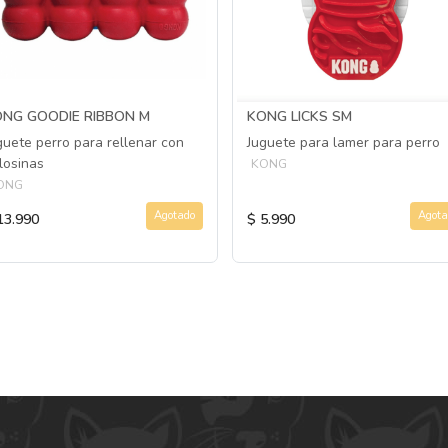
NG GOODIE RIBBON M
KONG LICKS SM
guete perro para rellenar con
Juguete para lamer para perro
losinas
KONG
ONG
Agotado
Agota
13.990
$ 5.990