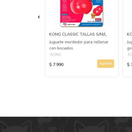
ALLA S
KONG CLASSIC TALLAS S/M/L
KO
erro para masticar
Juguete mordedor para rellenar
Ju
n comida
con bocados
go
KONG
K
Comprar Ahora
Agotado
$ 7.990
$ 