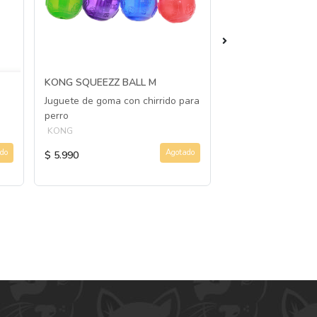
KONG SQUEEZZ BALL M
KONG STUFF´N R
BUTTER
Juguete de goma con chirrido para
Pasta de maní para
perro
KONG
KONG
do
Agotado
$ 5.990
$ 5.990