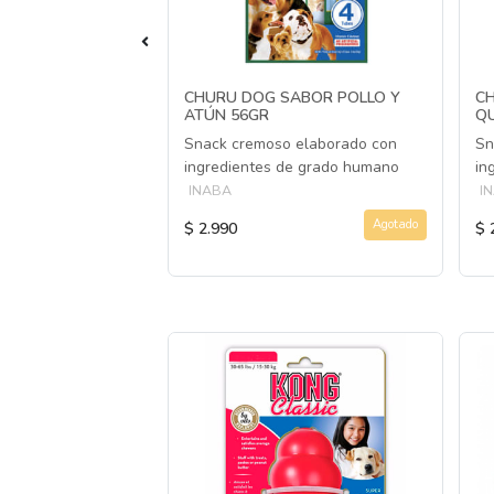
ABOR POLLO
CHURU DOG SABOR POLLO Y
C
ATÚN 56GR
Q
 elaborado con
Snack cremoso elaborado con
Sn
e grado humano.
ingredientes de grado humano
in
INABA
I
Agotado
Agotado
$ 2.990
$ 