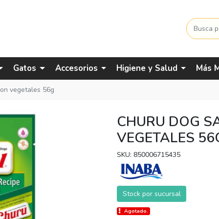
Gatos
Accesorios
Higiene y Salud
Más M
con vegetales 56g
CHURU DOG S
VEGETALES 56
SKU: 850006715435
Stock por sucursal
Agotado.