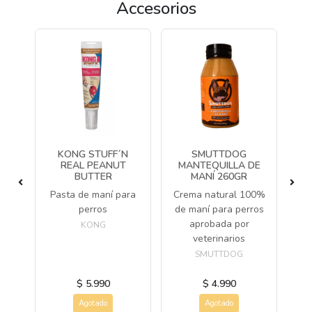
Accesorios
ULT
KONG STUFF´N
SMUTTDOG
O
REAL PEANUT
MANTEQUILLA DE
M
BUTTER
MANÍ 260GR
to
Pasta de maní para
Crema natural 100%
Cr
tos
perros
de maní para perros
de
as
aprobada por
KONG
veterinarios
SMUTTDOG
$ 5.990
$ 4.990
Agotado
Agotado