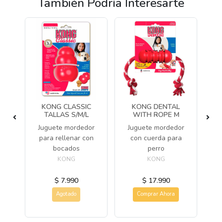
También Podría Interesarte
E
KONG CLASSIC
KONG DENTAL
E
TALLAS S/M/L
WITH ROPE M
Juguete mordedor
Juguete mordedor
tra
para rellenar con
con cuerda para
a
bocados
perro
KONG
KONG
$ 7.990
$ 17.990
Agotado
Comprar Ahora