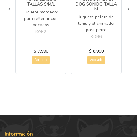
TALLAS S/M/L
DOG SONIDO TALLA
M
Juguete mordedor
ara
Juguete pelota de
J
para rellenar con
tenis y el chirriador
bocados
para perro
mu
KONG
pa
KONG
$ 7.990
$ 8.990
Agotado
Agotado
Información