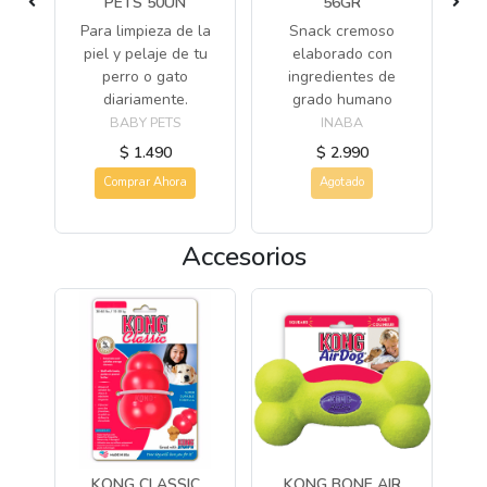
E
PETS 50UN
56GR
R
Para limpieza de la
Snack cremoso
ra
piel y pelaje de tu
elaborado con
las
perro o gato
ingredientes de
s
diariamente.
grado humano
BABY PETS
INABA
$ 1.490
$ 2.990
Comprar Ahora
Agotado
Accesorios
N
KONG CLASSIC
KONG BONE AIR