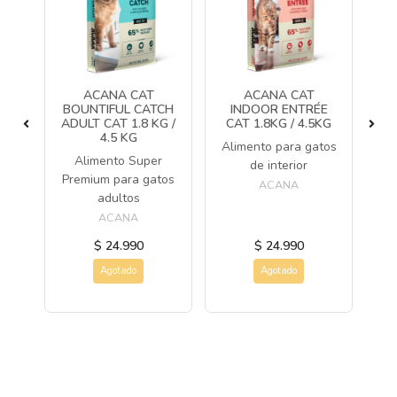
ACANA CAT
ACANA CAT
NA
BOUNTIFUL CATCH
INDOOR ENTRÉE
S
ADULT CAT 1.8 KG /
CAT 1.8KG / 4.5KG
(
4.5 KG
ara
Alimento para gatos
Alimento Super
Al
on
de interior
Premium para gatos
de
bre
ACANA
adultos
ACANA
$ 24.990
$ 24.990
Agotado
Agotado