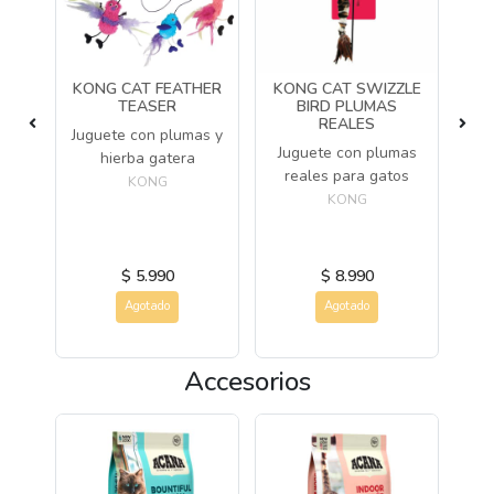
KONG CAT FEATHER
KONG CAT SWIZZLE
K
TEASER
BIRD PLUMAS
D
REALES
vo
Juguete con plumas y
Juguete con plumas
J
hierba gatera
reales para gatos
KONG
KONG
$ 5.990
$ 8.990
Agotado
Agotado
Accesorios