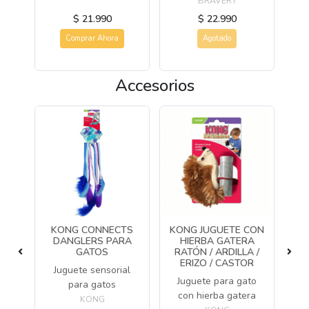
$ 21.990
$ 22.990
Comprar Ahora
Agotado
Accesorios
BA
KONG CONNECTS
KONG JUGUETE CON
RBA
DANGLERS PARA
HIERBA GATERA
PA
GATOS
RATÓN / ARDILLA /
J
ERIZO / CASTOR
ba
Juguete sensorial
t
Juguete para gato
o
para gatos
con hierba gatera
KONG