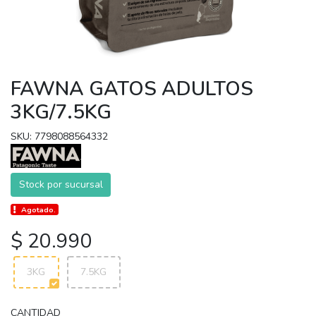
FAWNA GATOS ADULTOS
3KG/7.5KG
SKU: 7798088564332
Stock por sucursal
Agotado.
$ 20.990
3KG
7.5KG
CANTIDAD