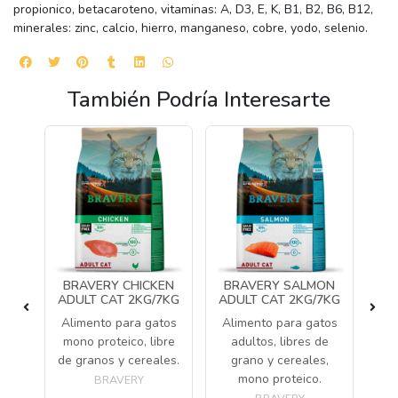
propionico, betacaroteno, vitaminas: A, D3, E, K, B1, B2, B6, B12,
minerales: zinc, calcio, hierro, manganeso, cobre, yodo, selenio.
También Podría Interesarte
TO
BRAVERY CHICKEN
BRAVERY SALMON
O
ADULT CAT 2KG/7KG
ADULT CAT 2KG/7KG
tos
Alimento para gatos
Alimento para gatos
Al
mono proteico, libre
adultos, libres de
de granos y cereales.
grano y cereales,
mono proteico.
BRAVERY
BRAVERY