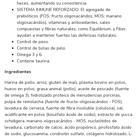
heces, aumentando su consistencia.
SISTEMA INMUNE REFORZADO: El agregado de
prebióticos (FOS: fructo oligosacáridos, MOS: manano
oligosacáridos), vitaminas y antioxidantes, sales
compuestas y fibras naturales, como Equilibrium, y Fiber,
ayudan a mantener fuertes las defensas naturales.
Control de peso.
Control de bolas de pelo.
Omega 3 y 6.
Contiene taurina.
Ingredientes
Harina de pollo, arroz, gluten de maíz, plasma bovino en polvo,
huevo en polvo, grasa animal (pollo), aceite de pescado (fuente
de omega 3), hidrolizado proteico de menudencias porcinas,
pulpa de remolacha (fuente de fructo-oligosacáridos - FOS),
levadura de cerveza, fuente de fibra insoluble (celulosa), sal,
acidificante en polvo (bisulfato ácido de sodio), extracto de yucca
schidigera, manano-oligosacáridos - MOS, nucleótidos de
levadura, carbonato de calcio, ácido propiónico, pirofosfato ácido
de sodio, glucosamina, condroitin sulfato, colágeno hidrolizado, L-