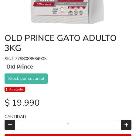
OLD PRINCE GATO ADULTO
3KG
SKU: 7798088564905
Stock por sucursal
Agotado.
$ 19.990
CANTIDAD