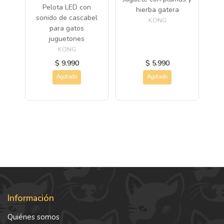
Pelota LED con
ra
hierba gatera
h
sonido de cascabel
KONG
para gatos
juguetones
KONG
$ 9.990
$ 5.990
Agotado
Agotado
Información
Quiénes somos