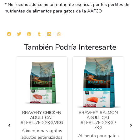
* No reconocido como un nutriente esencial por los perfiles de
nutrientes de alimentos para gatos de la AAFCO.
También Podría Interesarte
NG
BRAVERY CHICKEN
BRAVERY SALMON
B
ADULT CAT
ADULT CAT
STERILIZED 2KG/7KG
STERILIZED 2KG /
ST
7KG
que
Alimento para gatos
Al
Alimento para gatos
o
adultos esterilizados
ad