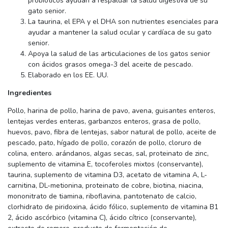
probióticos ayudan a respaldar la salud digestiva de su
gato senior.
La taurina, el EPA y el DHA son nutrientes esenciales para
ayudar a mantener la salud ocular y cardíaca de su gato
senior.
Apoya la salud de las articulaciones de los gatos senior
con ácidos grasos omega-3 del aceite de pescado.
Elaborado en los EE. UU.
Ingredientes
Pollo, harina de pollo, harina de pavo, avena, guisantes enteros,
lentejas verdes enteras, garbanzos enteros, grasa de pollo,
huevos, pavo, fibra de lentejas, sabor natural de pollo, aceite de
pescado, pato, hígado de pollo, corazón de pollo, cloruro de
colina, entero. arándanos, algas secas, sal, proteinato de zinc,
suplemento de vitamina E, tocoferoles mixtos (conservante),
taurina, suplemento de vitamina D3, acetato de vitamina A, L-
carnitina, DL-metionina, proteinato de cobre, biotina, niacina,
mononitrato de tiamina, riboflavina, pantotenato de calcio,
clorhidrato de piridoxina, ácido fólico, suplemento de vitamina B1
2, ácido ascórbico (vitamina C), ácido cítrico (conservante),