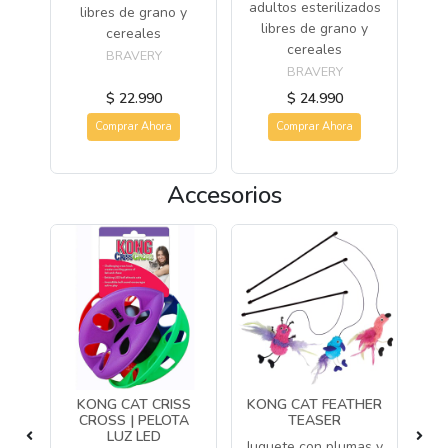
adultos esterilizados
libres de grano y
libres de grano y
cereales
cereales
BRAVERY
BRAVERY
$ 22.990
$ 24.990
Comprar Ahora
Comprar Ahora
Accesorios
KONG CAT CRISS
KONG CAT FEATHER
K
CROSS | PELOTA
TEASER
LUZ LED
 de
Juguete con plumas y