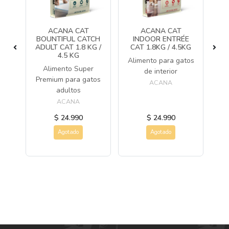
BOR
ACANA CAT
ACANA CAT
NE
BOUNTIFUL CATCH
INDOOR ENTRÉE
ADULT CAT 1.8 KG /
CAT 1.8KG / 4.5KG
(
4.5 KG
o
Alimento para gatos
Alimento Super
Al
de interior
Premium para gatos
de
e
ACANA
adultos
ACANA
$ 24.990
$ 24.990
Agotado
Agotado