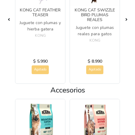
KONG CAT FEATHER
KONG CAT SWIZZLE
K
TEASER
BIRD PLUMAS
D
REALES
vo
Juguete con plumas y
Juguete con plumas
J
hierba gatera
reales para gatos
KONG
KONG
$ 5.990
$ 8.990
Agotado
Agotado
Accesorios