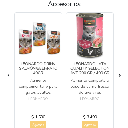
Accesorios
CH
LEONARDO DRINK
LEONARDO LATA
L
GR
SALMÓN/BEEF/PATO
QUALITY SELECTION
QU
40GR
AVE 200 GR / 400 GR
C
 de
Alimento
Alimento Completo a
tos
Al
complementario para
base de carne fresca
s
ba
gatos adultos
de ave y res
LEONARDO
LEONARDO
$ 1.590
$ 3.490
Agotado
Agotado