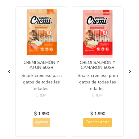
S
CREMI SALMÓN Y
CREMI SALMÓN Y
OP
ATÚN 60GR
CAMARÓN 60GR
IA
Snack cremoso para
Snack cremoso para
Sn
gatos de todas las
gatos de todas las
g
ande
edades.
edades.
a
CREMI
CREMI
s
S
$ 1.990
$ 1.990
Agotado
Comprar Ahora