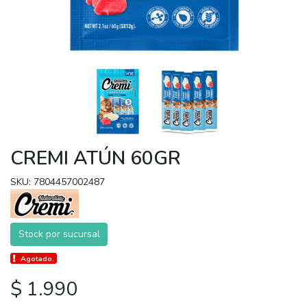
CREMI ATÚN 60GR
SKU: 7804457002487
Stock por sucursal
Agotado.
$ 1.990