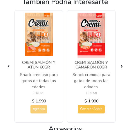
También Podría Interesarte
S
CREMI SALMÓN Y
CREMI SALMÓN Y
ADO
ATÚN 60GR
CAMARÓN 60GR
S/M
Snack cremoso para
Snack cremoso para
Sn
rba
gatos de todas las
gatos de todas las
g
os
edades.
edades.
CREMI
CREMI
$ 1.990
$ 1.990
Agotado
Comprar Ahora
Accesorios