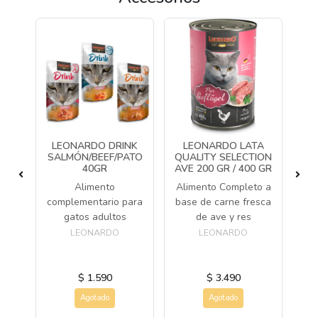
CH
LEONARDO DRINK
LEONARDO LATA
L
GR
SALMÓN/BEEF/PATO
QUALITY SELECTION
QU
40GR
AVE 200 GR / 400 GR
C
 de
Alimento
Alimento Completo a
tos
Al
complementario para
base de carne fresca
s
ba
gatos adultos
de ave y res
LEONARDO
LEONARDO
$ 1.590
$ 3.490
Agotado
Agotado