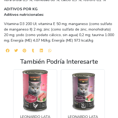
ADITIVOS POR KG
Aditivos nutricionales:
Vitamina D3 200 UI; vitamina E 50 mg; manganeso (como sulfato
de manganeso II) 2 mg; zinc (como sulfato de zinc, monohidrato)
20 mg; yodo (como yodato cálcico, sin agua) 0,2 mg; taurina 1.000
mg; Energía (ME) 4,07 MJ/kg; Energía (ME) 973 kcal/kg
También Podría Interesarte
A
LEONARDO LATA
LEONARDO LATA
L