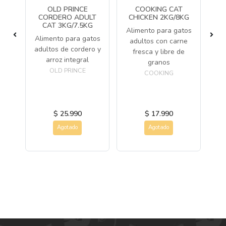
O
OLD PRINCE
COOKING CAT
O
CORDERO ADULT
CHICKEN 2KG/8KG
A
CAT 3KG/7.5KG
Alimento para gatos
Alimento para gatos
A
adultos con carne
o y
adultos de cordero y
d
fresca y libre de
a
arroz integral
ad
granos
OLD PRINCE
COOKING
$ 25.990
$ 17.990
Agotado
Agotado