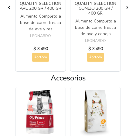
EN
QUALITY SELECTION
QUALITY SELECTION
QU
R
AVE 200 GR / 400 GR
CONEJO 200 GR /
P
400 GR
do
Alimento Completo a
Alimento Completo a
Al
e de
base de carne fresca
base de carne fresca
ba
de ave y res
de ave y conejo
d
LEONARDO
LEONARDO
$ 3.490
$ 3.490
Agotado
Agotado
Accesorios