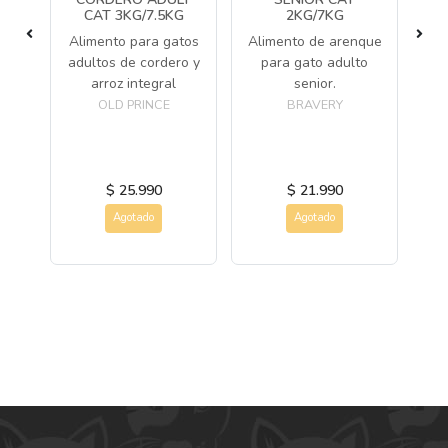
CAT 3KG/7.5KG
2KG/7KG
ara
Al
Alimento para gatos
Alimento de arenque
as
a
adultos de cordero y
para gato adulto
arroz integral
senior.
OLD PRINCE
BRAVERY
$ 25.990
$ 21.990
Agotado
Agotado