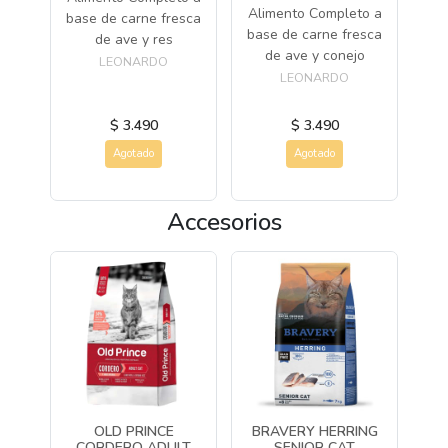
Alimento Completo a
Al
e de
base de carne fresca
base de carne fresca
ba
de ave y res
de ave y conejo
d
LEONARDO
LEONARDO
$ 3.490
$ 3.490
Agotado
Agotado
Accesorios
 Y
OLD PRINCE
BRAVERY HERRING
CORDERO ADULT
SENIOR CAT
C