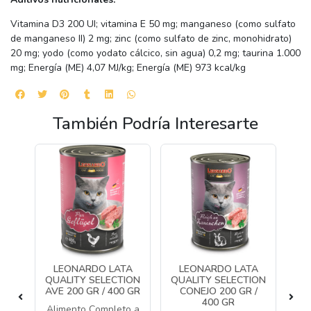
Vitamina D3 200 UI; vitamina E 50 mg; manganeso (como sulfato
de manganeso II) 2 mg; zinc (como sulfato de zinc, monohidrato)
20 mg; yodo (como yodato cálcico, sin agua) 0,2 mg; taurina 1.000
mg; Energía (ME) 4,07 MJ/kg; Energía (ME) 973 kcal/kg
También Podría Interesarte
A
LEONARDO LATA
LEONARDO LATA
L
EN
QUALITY SELECTION
QUALITY SELECTION
QU
R
AVE 200 GR / 400 GR
CONEJO 200 GR /
P
400 GR
do
Alimento Completo a