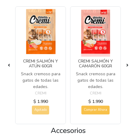
CREMI SALMÓN Y
CREMI SALMÓN Y
GR
ATÚN 60GR
CAMARÓN 60GR
bre
Snack cremoso para
Snack cremoso para
Sn
 y
gatos de todas las
gatos de todas las
g
os
edades.
edades.
CREMI
CREMI
$ 1.990
$ 1.990
Agotado
Comprar Ahora
Accesorios