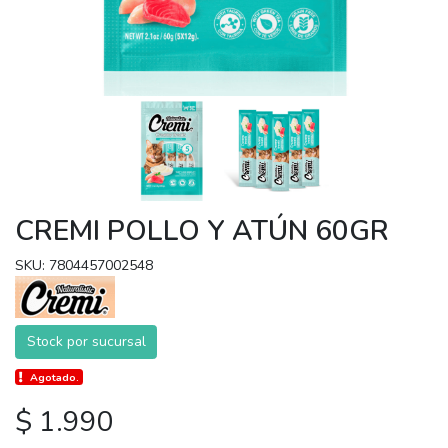
CREMI POLLO Y ATÚN 60GR
SKU: 7804457002548
Stock por sucursal
Agotado.
$ 1.990