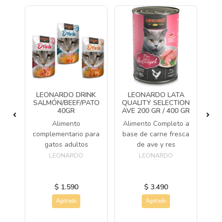
CH
LEONARDO DRINK
LEONARDO LATA
L
GR
SALMÓN/BEEF/PATO
QUALITY SELECTION
QU
40GR
AVE 200 GR / 400 GR
C
 de
Alimento
Alimento Completo a
tos
Al
complementario para
base de carne fresca
s
ba
gatos adultos
de ave y res
LEONARDO
LEONARDO
$ 1.590
$ 3.490
Agotado
Agotado