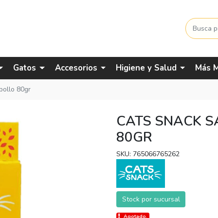
Gatos
Accesorios
Higiene y Salud
Más M
pollo 80gr
CATS SNACK S
80GR
SKU: 765066765262
Stock por sucursal
Agotado.