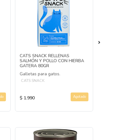
CATS SNACK RELLENAS
CATS SNACK REL
SALMÓN Y POLLO CON HIERBA
CON POLLO 80GR
GATERA 80GR
Galleta rellenas s
Galletas para gatos.
Pollo para gatos
CATS SNACK
CATS SNACK
do
Agotado
$ 1.990
$ 1.990