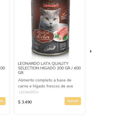
LEONARDO LATA QUALITY
LEONARDO LATA 
400
SELECTION HIGADO 200 GR / 400
SELECTION PATO 2
GR
GR
Alimento completo a base de
Alimento completo
carne e hígado frescos de ave
carne fresca de av
LEONARDO
LEONARDO
do
Agotado
$ 3.490
$ 3.490