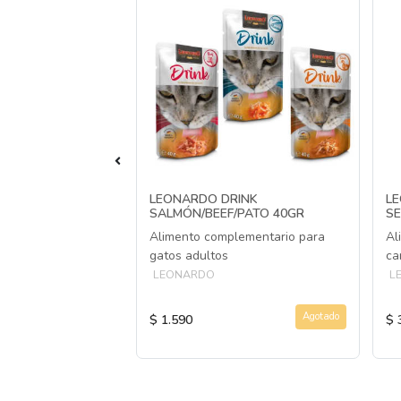
UCH VARIEDADES
LEONARDO DRINK
LE
SALMÓN/BEEF/PATO 40GR
SE
os de proteína para
Alimento complementario para
Al
adultos
gatos adultos
ca
LEONARDO
L
Agotado
Agotado
$ 1.590
$ 