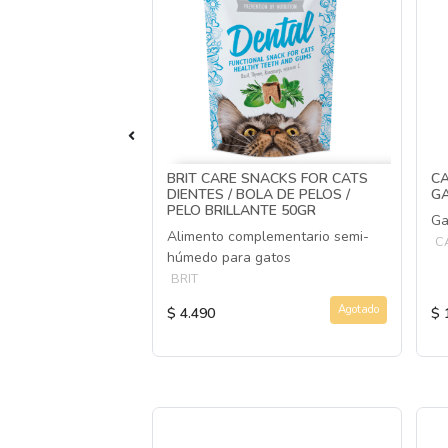
SALMÓN CON
BRIT CARE SNACKS FOR CATS
CA
DIENTES / BOLA DE PELOS /
G
PELO BRILLANTE 50GR
as sabor Salmón
Ga
Alimento complementario semi-
gatos.
C
húmedo para gatos
BRIT
Agotado
Agotado
$ 4.490
$ 