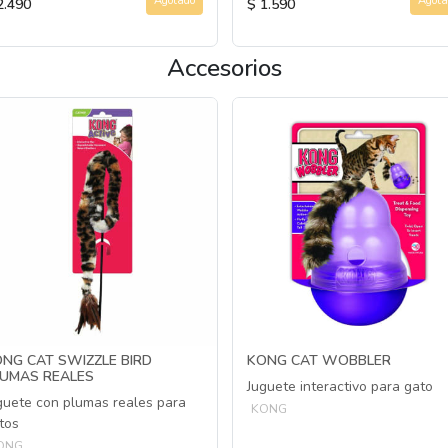
Agotado
Agota
2.490
$ 1.590
Accesorios
NG CAT SWIZZLE BIRD
KONG CAT WOBBLER
LUMAS REALES
Juguete interactivo para gato
guete con plumas reales para
KONG
tos
ONG