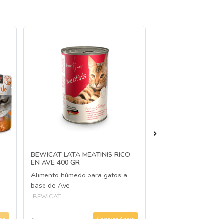
BEWICAT LATA MEATINIS RICO
BEWICAT LATA ME
EN AVE 400 GR
EN SALMON 400 
Alimento húmedo para gatos a
Alimento húmedo p
base de Ave
base de Salmón
BEWICAT
BEWICAT