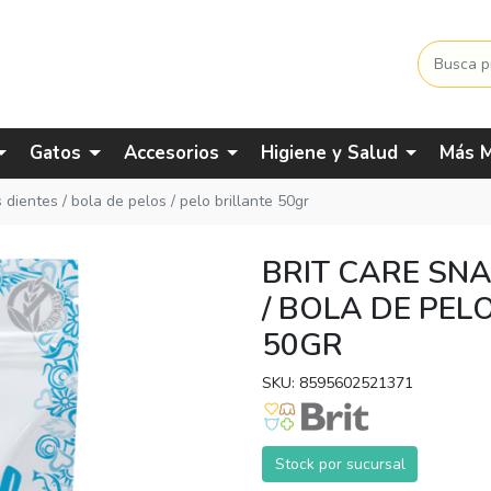
Gatos
Accesorios
Higiene y Salud
Más M
s dientes / bola de pelos / pelo brillante 50gr
BRIT CARE SNA
/ BOLA DE PEL
50GR
SKU: 8595602521371
Stock por sucursal