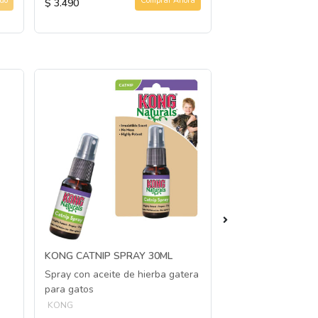
do
Comprar Ahora
$ 3.490
$ 3.490
KONG CATNIP SPRAY 30ML
OWNAT GF GATO
ESTERELIZADO P
Spray con aceite de hierba gatera
Alimento para gato
para gatos
OWNAT
KONG