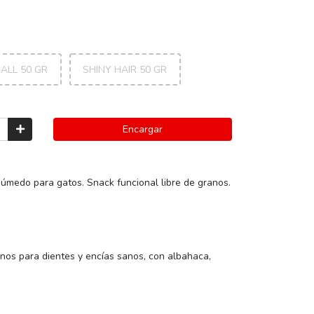
ALL 50 GR
SHINY HAIR 50 GR
Encargar
medo para gatos. Snack funcional libre de granos.
anos para dientes y encías sanos, con albahaca,