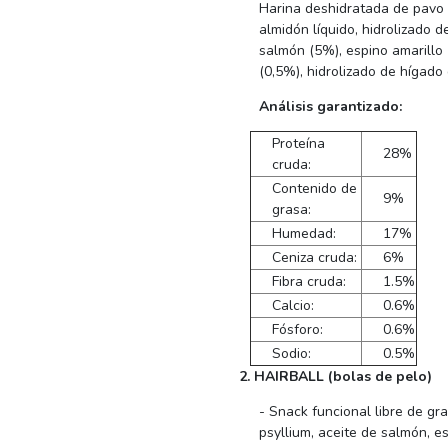
Harina deshidratada de pavo 
almidón líquido, hidrolizado 
salmón (5%), espino amarillo 
(0,5%), hidrolizado de hígado
Análisis garantizado:
Proteína
28%
cruda:
Contenido de
9%
grasa:
Humedad:
17%
Ceniza cruda:
6%
Fibra cruda:
1.5%
Calcio:
0.6%
Fósforo:
0.6%
Sodio:
0.5%
2. HAIRBALL (bolas de pelo)
- Snack funcional libre de gr
psyllium, aceite de salmón, es