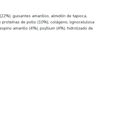
22%), guisantes amarillos, almidón de tapioca,
de proteínas de pollo (10%), colágeno, lignocelulosa
espino amarillo (4%), psyllium (4%), hidrolizado de