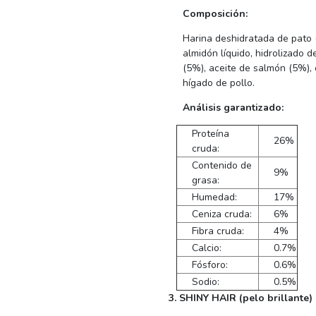
Composición:
Harina deshidratada de pato (
almidón líquido, hidrolizado 
(5%), aceite de salmón (5%), 
hígado de pollo.
Análisis garantizado:
Proteína
26%
cruda:
Contenido de
9%
grasa:
Humedad:
17%
Ceniza cruda:
6%
Fibra cruda:
4%
Calcio:
0.7%
Fósforo:
0.6%
Sodio:
0.5%
3. SHINY HAIR (pelo brillante)