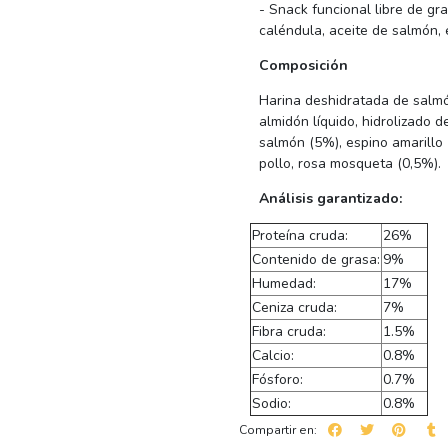
- Snack funcional libre de gr
caléndula, aceite de salmón, 
Composición
Harina deshidratada de salmó
almidón líquido, hidrolizado 
salmón (5%), espino amarillo 
pollo, rosa mosqueta (0,5%).
Análisis garantizado:
Proteína cruda:
26%
Contenido de grasa:
9%
Humedad:
17%
Ceniza cruda:
7%
Fibra cruda:
1.5%
Calcio:
0.8%
Fósforo:
0.7%
Sodio:
0.8%
Compartir en: