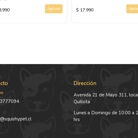
Agotado
Agota
8.990
$ 17.990
cto
Dirección
no
Avenida 21 de Mayo 311, local
3777094
Quillota
Lunes a Domingo de 10:00 a 
@squishypet.cl
hrs