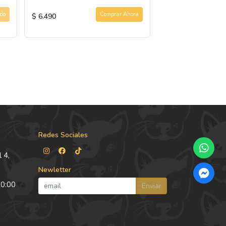
do
Comprar Ahora
$ 6.490
$ 12.990
Redes Sociales
 4,
Newletter
20:00
Enviar