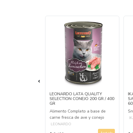
UCH VARIEDADES
LEONARDO LATA QUALITY
IK
SELECTION CONEJO 200 GR / 400
S
GR
60
os de proteína para
Alimento Completo a base de
Sn
adultos
carne fresca de ave y conejo
IK
LEONARDO