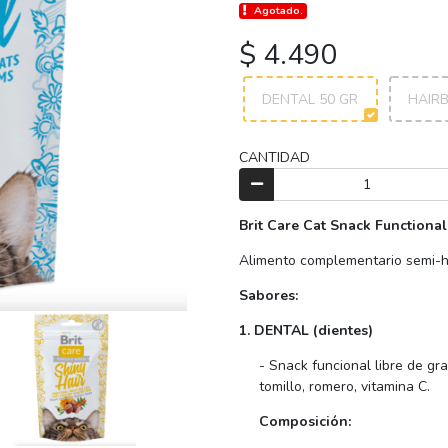
Agotado.
$ 4.490
DENTAL 50 GR
HAIRB
CANTIDAD
Brit Care Cat Snack Functional
Alimento complementario semi-hú
Sabores:
1. DENTAL (dientes)
- Snack funcional libre de gr
tomillo, romero, vitamina C.
Composición: