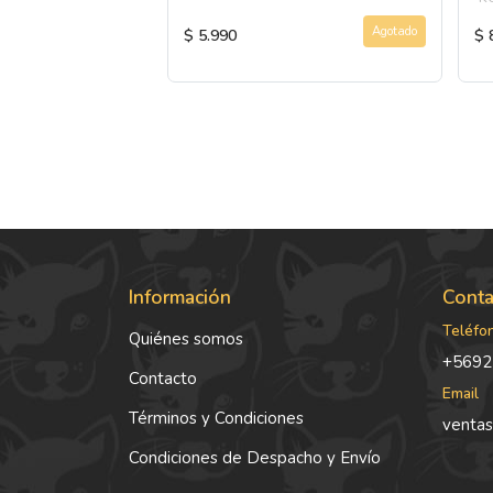
Agotado
Agotado
$ 5.990
$ 
Información
Conta
Teléfo
Quiénes somos
+5692
Contacto
Email
Términos y Condiciones
ventas
Condiciones de Despacho y Envío