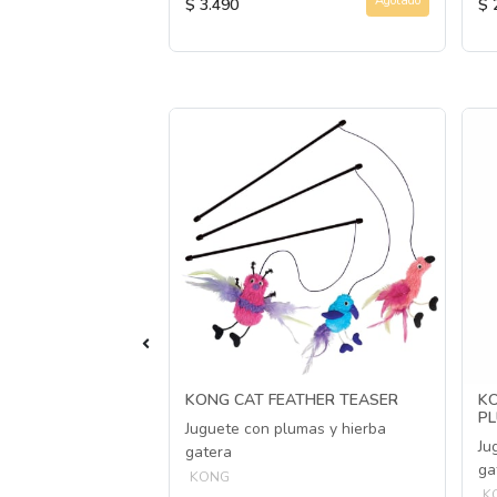
Agotado
Agotado
$ 3.490
$ 
 CREAMY TREAT
KONG CAT FEATHER TEASER
KO
P
Juguete con plumas y hierba
sse para gatos
Ju
gatera
ga
KONG
K