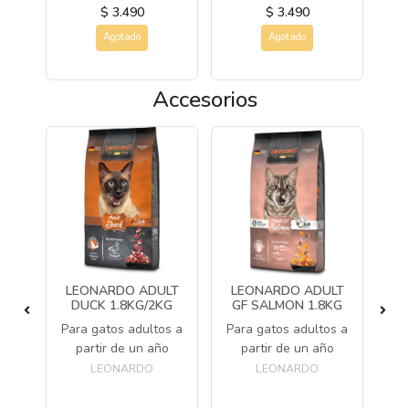
$ 3.490
$ 3.490
Agotado
Agotado
Accesorios
O
LEONARDO ADULT
LEONARDO ADULT
L
KG
DUCK 1.8KG/2KG
GF SALMON 1.8KG
L
de
Para gatos adultos a
Para gatos adultos a
P
os
partir de un año
partir de un año
LEONARDO
LEONARDO