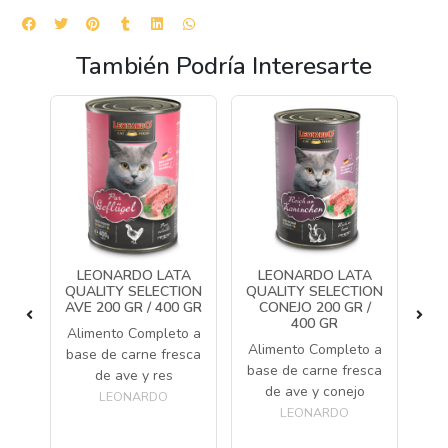
También Podría Interesarte
A
LEONARDO LATA
LEONARDO LATA
L
EN
QUALITY SELECTION
QUALITY SELECTION
QU
R
AVE 200 GR / 400 GR
CONEJO 200 GR /
P
400 GR
do
Alimento Completo a
Alimento Completo a
Al
e de
base de carne fresca
base de carne fresca
ba
de ave y res
de ave y conejo
d
LEONARDO
LEONARDO