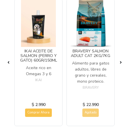
LD
IKAI ACEITE DE
BRAVERY SALMON
B
IFE
SALMON (PERRO Y
ADULT CAT 2KG/7KG
/
GATO) 60GR/150ML
S
Alimento para gatos
Aceite rico en
adultos, libres de
tos
Al
Omegas 3 y 6
grano y cereales,
des
ad
IKAI
mono proteico.
BRAVERY
$ 2.990
$ 22.990
Comprar Ahora
Agotado