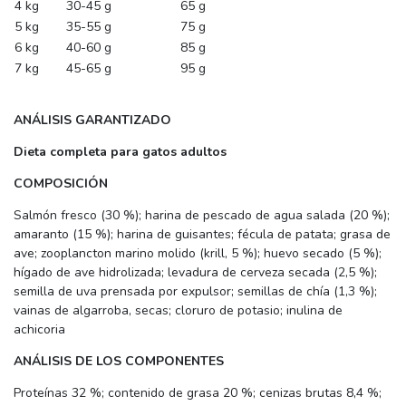
4 kg
30-45 g
65 g
5 kg
35-55 g
75 g
6 kg
40-60 g
85 g
7 kg
45-65 g
95 g
ANÁLISIS GARANTIZADO
Dieta completa para gatos adultos
COMPOSICIÓN
Salmón fresco (30 %); harina de pescado de agua salada (20 %);
amaranto (15 %); harina de guisantes; fécula de patata; grasa de
ave; zooplancton marino molido (krill, 5 %); huevo secado (5 %);
hígado de ave hidrolizada; levadura de cerveza secada (2,5 %);
semilla de uva prensada por expulsor; semillas de chía (1,3 %);
vainas de algarroba, secas; cloruro de potasio; inulina de
achicoria
ANÁLISIS DE LOS COMPONENTES
Proteínas 32 %; contenido de grasa 20 %; cenizas brutas 8,4 %;