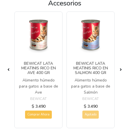
Accesorios
BEWICAT LATA
BEWICAT LATA
MEATINIS RICO EN
MEATINIS RICO EN
M
O
AVE 400 GR
SALMON 400 GR
Alimento húmedo
Alimento húmedo
A
món
para gatos a base de
para gatos a base de
pa
Ave
Salmón
BEWICAT
BEWICAT
$ 3.490
$ 3.490
Comprar Ahora
Agotado