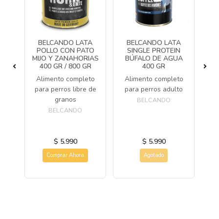
AT
BELCANDO LATA
BELCANDO LATA
R
GR
POLLO CON PATO
SINGLE PROTEIN
MIJO Y ZANAHORIAS
BÚFALO DE AGUA
to
Co
400 GR / 800 GR
400 GR
na
Alimento completo
Alimento completo
os.
para perros libre de
para perros adulto
granos
BELCANDO
BELCANDO
$ 5.990
$ 5.990
Comprar Ahora
Agotado