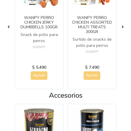
O
WANPY PERRO
WANPY PERRO
Y
CHICKEN JERKY
CHICKEN ASSORTED
DUMBBELLS 100GR
MULTI TREATS
300GR
Snack de pollo para
Surtido de snacks de
perros
hi
pollo para perros
ro
d
WANPY
WANPY
$ 5.490
$ 7.490
Agotado
Agotado
Accesorios