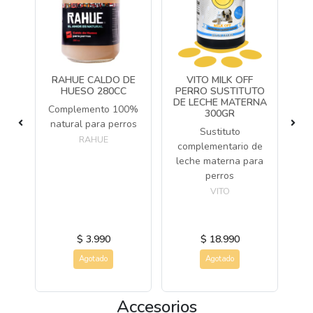
IOR
RAHUE CALDO DE
VITO MILK OFF
HUESO 280CC
PERRO SUSTITUTO
DE LECHE MATERNA
Complemento 100%
300GR
ico
natural para perros
Sustituto
Su
or
RAHUE
complementario de
pa
leche materna para
perros
VITO
$ 3.990
$ 18.990
Agotado
Agotado
Accesorios