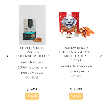
O
CUMELEN PETS
WANPY PERRO
Y
SNACKS
CHICKEN ASSORTED
LIOFILIZADOS 100GR
MULTI TREATS
D
300GR
Snack liofilizado
Sn
Surtido de snacks de
100% natural para
pollo para perros
ro
perros y gatos
WANPY
CUMELEN
$ 5.490
$ 7.490
Agotado
Agotado