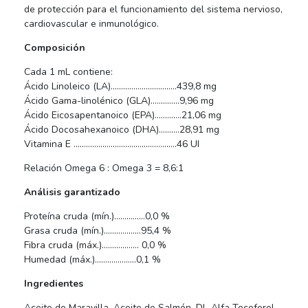
de protección para el funcionamiento del sistema nervioso,
cardiovascular e inmunológico.
Composición
Cada 1 mL contiene:
Ácido Linoleico (LA)…………………………..439,8 mg
Ácido Gama-linolénico (GLA)…………..9,96 mg
Ácido Eicosapentanoico (EPA)………….21,06 mg
Ácido Docosahexanoico (DHA)……….28,91 mg
Vitamina E …………………………………………..46 UI
Relación Omega 6 : Omega 3 = 8,6:1
Análisis garantizado
Proteína cruda (mín.)……………0,0 %
Grasa cruda (mín.)………………95,4 %
Fibra cruda (máx.)……………… 0,0 %
Humedad (máx.)………………..0,1 %
Ingredientes
Aceite de Maravilla, Aceite de Salmón, DL-Alfa Tocoferol