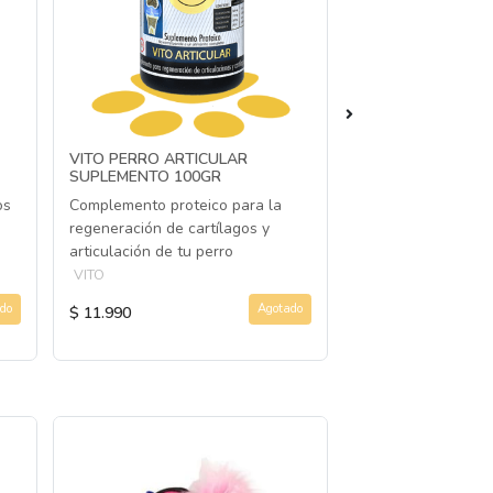
VITO PERRO ARTICULAR
DRAG PHARMA S
SUPLEMENTO 100GR
OMEGA 3 Y 6 125
os
Complemento proteico para la
Suplemento nutrici
regeneración de cartílagos y
grasos y vitamina 
articulación de tu perro
DRAG PHARMA
VITO
do
Agotado
$ 11.990
$ 7.490