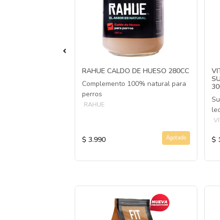
REÑEZ 100GR
RAHUE CALDO DE HUESO 280CC
VI
SU
téico para perras
Complemento 100% natural para
3
perros
Su
RAHUE
le
V
Agotado
Agotado
$ 3.990
$ 