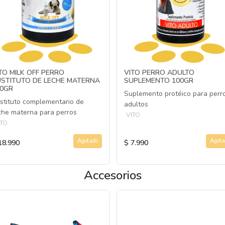
TO MILK OFF PERRO
VITO PERRO ADULTO
STITUTO DE LECHE MATERNA
SUPLEMENTO 100GR
00GR
Suplemento protéico para perr
stituto complementario de
adultos
che materna para perros
VITO
ITO
Agotado
Agota
18.990
$ 7.990
Accesorios