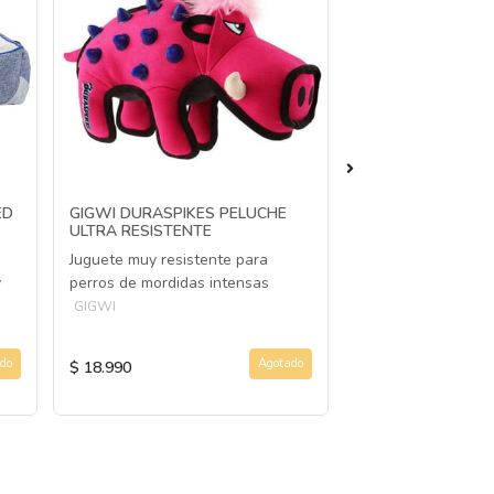
ED
GIGWI DURASPIKES PELUCHE
GIGWI ARNÉS CLA
ULTRA RESISTENTE
COLORES TALLAS 
Juguete muy resistente para
Arnés de alta cali
y
perros de mordidas intensas
estampado reflect
GIGWI
GIGWI
do
Agotado
$ 18.990
$ 7.990