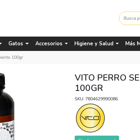
Gatos
Accesorios
Higiene y Salud
Más M
emento 100gr
VITO PERRO S
100GR
SKU: 7804629990086