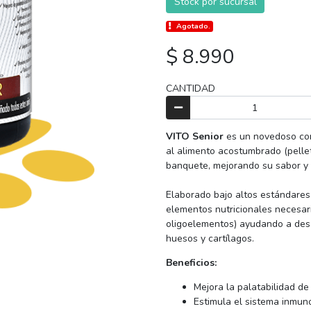
Stock por sucursal
Agotado.
$ 8.990
CANTIDAD
VITO Senior
es un novedoso com
al alimento acostumbrado (pelle
banquete, mejorando su sabor y l
Elaborado bajo altos estándares
elementos nutricionales necesari
oligoelementos) ayudando a desa
huesos y cartílagos.
Beneficios:
Mejora la palatabilidad de
Estimula el sistema inmuno