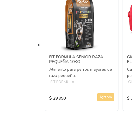
E I´M HERO
FIT FORMULA SENIOR RAZA
G
JO/HIPOPÓTAMO
PEQUEÑA 10KG
BL
Alimento para perros mayores de
Ca
ido y duradero para
raza pequeña.
pe
FIT FORMULA
G
Agotado
Agotado
$ 29.990
$ 