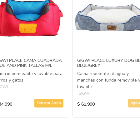
IGWI PLACE CAMA CUADRADA
GIGWI PLACE LUXURY DOG B
UE AND PINK TALLAS M/L
BLUE/GREY
ma impermeable y lavable para
Cama repelente al agua y
rros y gatos
manchas con funda removible 
lavable
IGWI
GIGWI
Comprar Ahora
Agota
34.990
$ 61.990