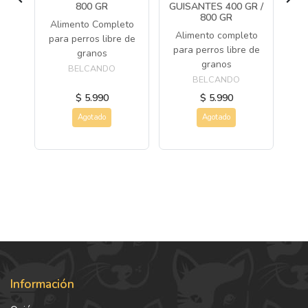
800 GR
GUISANTES 400 GR /
800 GR
to
Alimento Completo
A
Alimento completo
ros
para perros libre de
pa
para perros libre de
granos
granos
BELCANDO
BELCANDO
$ 5.990
$ 5.990
Agotado
Agotado
Información