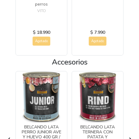
perros
a
VITO
$ 18.990
$ 7.990
Agotado
Agotado
Accesorios
BELCANDO LATA
BELCANDO LATA
EDO
PERRO JUNIOR AVE
TERNERA CON
P
UTA
Y HUEVO 400 GR /
PATATA Y
MI