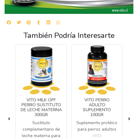
También Podría Interesarte
VITO MILK OFF
VITO PERRO
R
PERRO SUSTITUTO
ADULTO
DE LECHE MATERNA
SUPLEMENTO
ico
300GR
100GR
Sustituto
Suplemento protéico
complementario de
para perros adultos
leche materna para
VITO