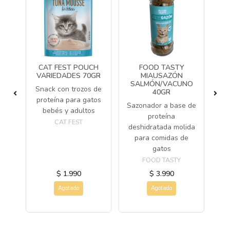
OFT
CAT FEST POUCH
FOOD TASTY
VARIEDADES 70GR
MIAUSAZÓN
SALMÓN/VACUNO
S
nico
Snack con trozos de
40GR
para
proteína para gatos
Sazonador a base de
Sn
bebés y adultos
proteína
CAT FEST
deshidratada molida
para comidas de
gatos
FOOD TASTY
$ 1.990
$ 3.990
Agotado
Agotado