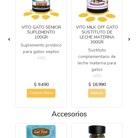
VITO GATO SENIOR
VITO MILK OFF GATO
V
R
SUPLEMENTO
SUSTITUTO DE
100GR
LECHE MATERNA
ico
300GR
Suplemento protéico
Su
Sustituto
para gatos viejitos
par
complementario de
VITO
leche materna para
gatos
VITO
$ 9.490
$ 18.990
Comprar Ahora
Agotado
Accesorios