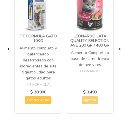
FIT FORMULA GATO
LEONARDO LATA
L
T
10KG
QUALITY SELECTION
QU
AVE 200 GR / 400 GR
C
Alimento completo y
se
Alimento Completo a
balanceado
Al
base de carne fresca
desarrollado con
ba
de ave y res
ingredientes de alta
LEONARDO
digestibilidad para
gatos adultos
FIT FORMULA
$ 30.990
$ 3.490
Comprar Ahora
Agotado