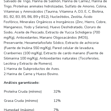
Salvado de Trigo, Harina de Salmón, Harina de Carne2, Harina de
Trigo, Proteínas animales hidrolizadas, Sulfato de Amonio, Colina,
Vitaminas y Aminoácidos (Taurina, Vitamina A, D3, E, C, Biotina,
B1, B2, B3, B5, B6, B9 y B12), Nucleótidos, Zeolita, Ácido
Fosfórico, Minerales Orgánicos e Inorgánicos (Zinc, Hierro, Cobre,
Manganeso, Yodo y Selenio), Huevo Deshidratado, Cloruro de
Sodio, Aceite de Pescado, Extracto de Yucca Schidigera (700
mg/Kg), Antioxidantes, Manano Oligosacáridos (MOS),
Preservante, Hexametafosfato Sódico, Extracto de achicoria
(Fuente de Inulina 550 mg/Kg), Pared celular de levadura,
Cranberries (100 mg/Kg), Extracto de cardo mariano (Fuente de
Silimarina 100 mg/Kg), Antioxidantes naturales (Tocoferoles,
Lecitina y Extracto de Romero).
1 Harina de Subproductos de Aves.
2 Harina de Carne y Hueso Bovino.
Análisis garantizado:
Proteína Cruda (mínimo)
32%
Grasa Cruda (mínimo)
12%
Humedad (máximo)
7%