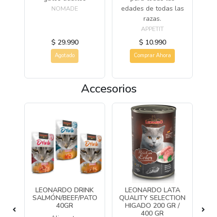
edades de todas las
NOMADE
razas.
APPETIT
$ 29.990
$ 10.990
Agotado
Comprar Ahora
Accesorios
LEONARDO DRINK
LEONARDO LATA
L
GR
SALMÓN/BEEF/PATO
QUALITY SELECTION
QU
40GR
HIGADO 200 GR /
P
bre
400 GR