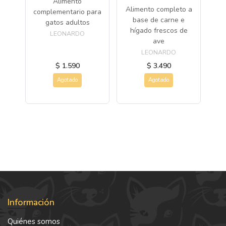
Alimento
 y
Alimento completo a
Al
complementario para
os
base de carne e
ba
gatos adultos
hígado frescos de
d
LEONARDO
ave
LEONARDO
$ 1.590
$ 3.490
Agotado
Agotado
Información
Quiénes somos