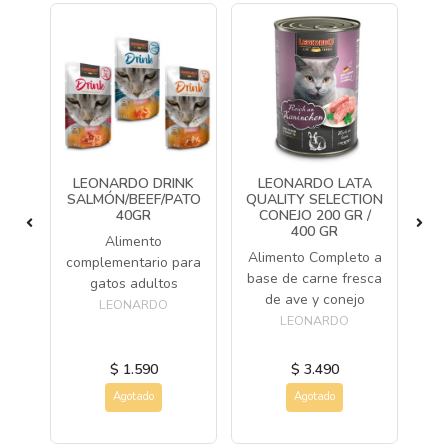
LEONARDO DRINK
LEONARDO LATA
L
P
SALMÓN/BEEF/PATO
QUALITY SELECTION
QU
D
40GR
CONEJO 200 GR /
H
400 GR
os
Alimento
Alimento Completo a
Al
complementario para
base de carne fresca
gatos adultos
de ave y conejo
h
LEONARDO
LEONARDO
$ 1.590
$ 3.490
Agotado
Agotado