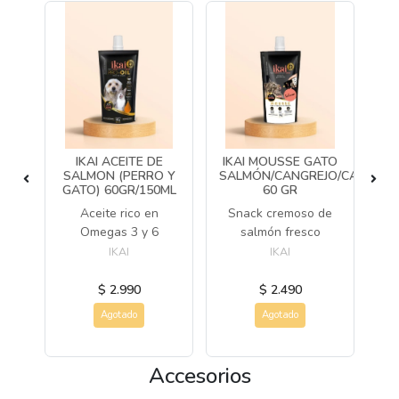
IKAI ACEITE DE
IKAI MOUSSE GATO
SALMON (PERRO Y
SALMÓN/CANGREJO/CAMARÓ
O
GATO) 60GR/150ML
60 GR
Aceite rico en
Snack cremoso de
Sn
món
Omegas 3 y 6
salmón fresco
d
IKAI
IKAI
$ 2.990
$ 2.490
Agotado
Agotado
Accesorios