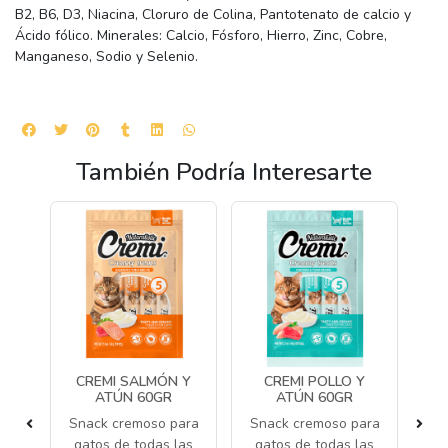
B2, B6, D3, Niacina, Cloruro de Colina, Pantotenato de calcio y
Ácido fólico. Minerales: Calcio, Fósforo, Hierro, Zinc, Cobre,
Manganeso, Sodio y Selenio.
También Podría Interesarte
N
CREMI SALMÓN Y
CREMI POLLO Y
ATÚN 60GR
ATÚN 60GR
ara
Snack cremoso para
Snack cremoso para
Al
as
gatos de todas las
gatos de todas las