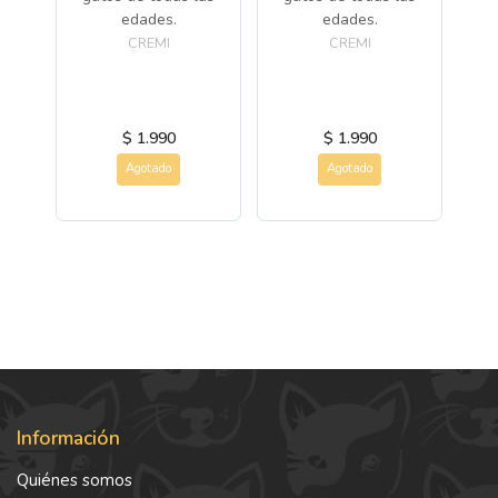
edades.
edades.
CREMI
CREMI
$ 1.990
$ 1.990
Agotado
Agotado
Información
Quiénes somos