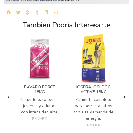
También Podría Interesarte
BAVARO FORCE
JOSERA JOSI DOG
J
A
18KG
ACTIVE 18KG
Alimento para perros
Alimento completo
ita
jovenes y adultos
para perros adultos
p
con intensidad alta.
con alta demanda de
Al
energía.
BAVARO
JOSERA