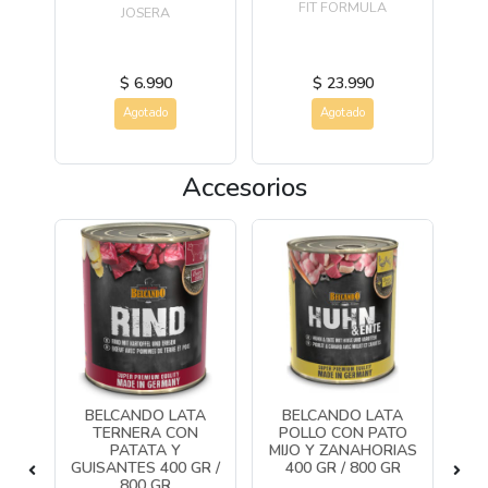
lo
FIT FORMULA
JOSERA
e
$ 6.990
$ 23.990
Agotado
Agotado
Accesorios
O
BELCANDO LATA
BELCANDO LATA
TED
TERNERA CON
POLLO CON PATO
PATATA Y
MIJO Y ZANAHORIAS
B
GUISANTES 400 GR /
400 GR / 800 GR
800 GR