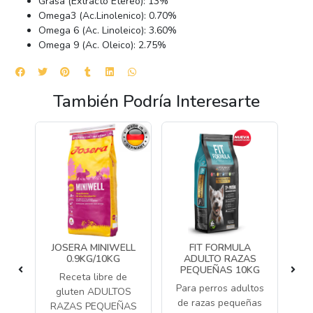
Grasa (Extracto Etéreo): 13%
Omega3 (Ac.Linolenico): 0.70%
Omega 6 (Ac. Linoleico): 3.60%
Omega 9 (Ac. Oleico): 2.75%
También Podría Interesarte
IC
JOSERA MINIWELL
FIT FORMULA
MO
LT
0.9KG/10KG
ADULTO RAZAS
PEQUEÑAS 10KG
Receta libre de
ros
Para perros adultos
Al
gluten ADULTOS
s
de razas pequeñas
a
RAZAS PEQUEÑAS