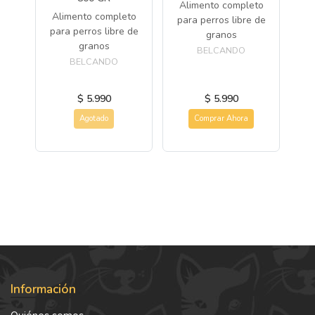
 de
Alimento completo
A
Alimento completo
os
para perros libre de
p
para perros libre de
granos
granos
BELCANDO
BELCANDO
$ 5.990
$ 5.990
Agotado
Comprar Ahora
Información