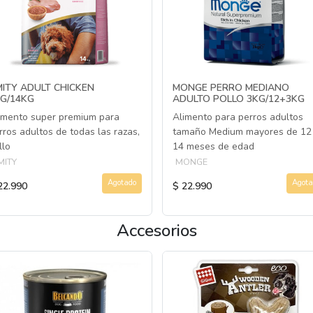
ITY ADULT CHICKEN
MONGE PERRO MEDIANO
G/14KG
ADULTO POLLO 3KG/12+3KG
imento super premium para
Alimento para perros adultos
rros adultos de todas las razas,
tamaño Medium mayores de 12
llo
14 meses de edad
MITY
MONGE
Agotado
Agota
22.990
$ 22.990
Accesorios