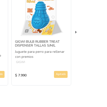
GIGWI BULB RUBBER TREAT
VITO PERRO ADU
DISPENSER TALLAS S/M/L
SUPLEMENTO 100
Juguete para perro para rellenar
Suplemento protéi
e
con premios
adultos
GIGWI
VITO
do
Agotado
$ 7.990
$ 7.990