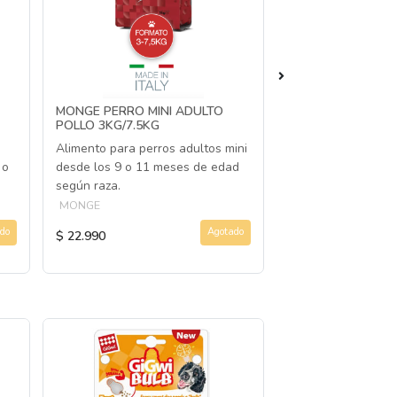
MONGE PERRO MINI ADULTO
BOKATO PETIT P
POLLO 3KG/7.5KG
Alimento para perr
Alimento para perros adultos mini
razas pequeñas
 o
desde los 9 o 11 meses de edad
BOKATO
según raza.
MONGE
do
Agotado
$ 22.990
$ 31.490