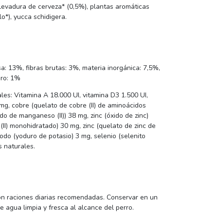
 levadura de cerveza* (0,5%), plantas aromáticas
lo*), yucca schidigera.
a: 13%, fibras brutas: 3%, materia inorgánica: 7,5%,
oro: 1%
les: Vitamina A 18.000 UI, vitamina D3 1.500 UI,
 mg, cobre (quelato de cobre (II) de aminoácidos
o de manganeso (II)) 38 mg, zinc (óxido de zinc)
 (II) monohidratado) 30 mg, zinc (quelato de zinc de
odo (yoduro de potasio) 3 mg, selenio (selenito
s naturales.
on raciones diarias recomendadas. Conservar en un
e agua limpia y fresca al alcance del perro.