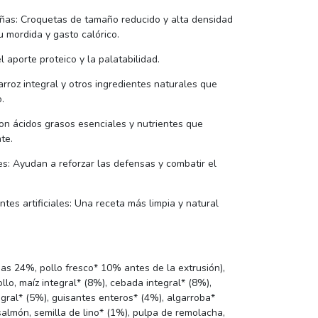
ñas: Croquetas de tamaño reducido y alta densidad
 mordida y gasto calórico.
 aporte proteico y la palatabilidad.
 arroz integral y otros ingredientes naturales que
.
Con ácidos grasos esenciales y nutrientes que
te.
s: Ayudan a reforzar las defensas y combatir el
ntes artificiales: Una receta más limpia y natural
s 24%, pollo fresco* 10% antes de la extrusión),
ollo, maíz integral* (8%), cebada integral* (8%),
egral* (5%), guisantes enteros* (4%), algarroba*
almón, semilla de lino* (1%), pulpa de remolacha,