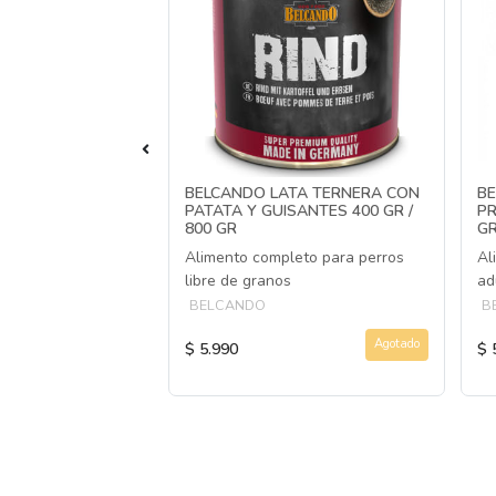
 ALIMENTO
BELCANDO LATA TERNERA CON
BE
EÍNA + FRUTA
PATATA Y GUISANTES 400 GR /
PR
800 GR
G
leto húmedo para
Alimento completo para perros
Al
libre de granos
ad
BELCANDO
B
Agotado
Agotado
$ 5.990
$ 