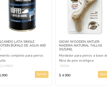
LCANDO LATA SINGLE
GIGWI WOODEN ANTLER
OTEIN BÚFALO DE AGUA 400
MADERA NATURAL TALLAS
R
XS/S/M/L
imento completo para perros
Mordedor para perros a base d
ulto
fibra de pino ecológica
ELCANDO
GIGWI
Agotado
Agota
5.990
$ 4.990