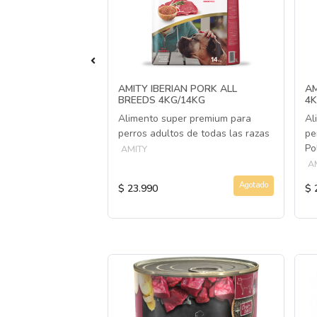
T PERRO 10KG
AMITY IBERIAN PORK ALL
AM
BREEDS 4KG/14KG
4K
perros adultos de
Alimento super premium para
Al
s
perros adultos de todas las razas
pe
Po
AMITY
A
Agotado
Agotado
$ 23.990
$ 