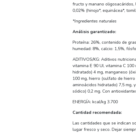
fructo y manano oligosacáridos,
0,02% (hinojo*, equinácea*, tomil
*Ingredientes naturales
Análisis garantizado:
Proteína: 26%, contenido de gras
humedad: 8%, calcio: 1,5%, fósf
ADITIVOS/KG: Aditivos nutriciona
vitamina E 90 UI, vitamina C 100
hidratado) 4 mg, manganeso (óxid
100 mg, hierro (sulfato de hierro
aminoácidos hidratado) 7,5 mg, y
sódico) 0,2 mg. Con antioxidante
ENERGÍA: kcal/kg 3.700
Cantidad recomendada:
Las cantidades que se indican s
lugar fresco y seco. Dejar siempr