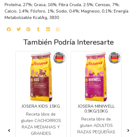
Proteína, 27%; Grasa, 16%; Fibra Cruda, 2.5%; Cenizas, 7%;
Calcio, 1.4%; Fósforo, 1%; Sodio, 0.4%; Magnesio, 0.1%; Energía
Metabolizable Kcal/kg, 3830
También Podría Interesarte
NG
JOSERA KIDS 15KG
JOSERA MINIWELL
B
0.9KG/10KG
Receta libre de
M
Receta libre de
gluten CACHORROS
KG
gluten ADULTOS
RAZA MEDIANAS Y
ros
Al
RAZAS PEQUEÑAS
GRANDES
s