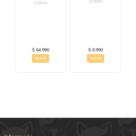
JOSERA
JOSERA
es,
me
y
$ 64.990
$ 6.990
Agotado
Agotado