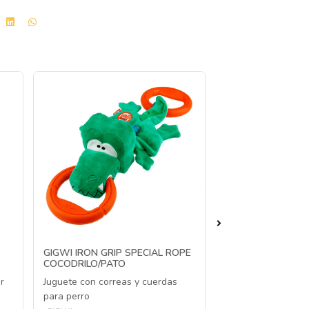
GIGWI IRON GRIP SPECIAL ROPE
GIGWI PLUSH FR
COCODRILO/PATO
NECK CONEJO S
r
Juguete con correas y cuerdas
Juguete para perro
para perro
y cruje