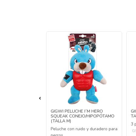
 FRIENDZ CRUNCHY
GIGWI PELUCHE I´M HERO
GI
 S
SQUEAK CONEJO/HIPOPÓTAMO
TA
(TALLA M)
erros que se dobla
3 
Peluche con ruido y duradero para
G
perros