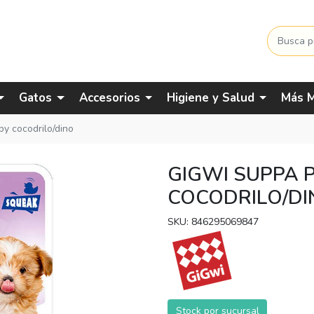
Gatos
Accesorios
Higiene y Salud
Más M
y cocodrilo/dino
GIGWI SUPPA 
COCODRILO/DI
SKU: 846295069847
Stock por sucursal