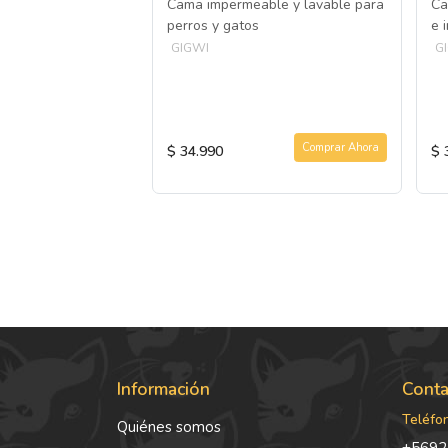
Cama impermeable y lavable para
Ca
MPOO-
perros y gatos
e 
DOR 444ML
GIGWI
G
 la limpieza de
ntas edades y
Agotado
Comprar Ahora
$ 34.990
$ 
Información
Conta
Teléfo
Quiénes somos