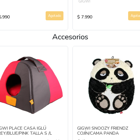
GIGWI
Agotado
Agota
5.990
$ 7.990
Accesorios
GWI PLACE CASA IGLÚ
GIGWI SNOOZY FRIENDZ
EY/BLUE/PINK TALLA S /L
COJÍN/CAMA PANDA