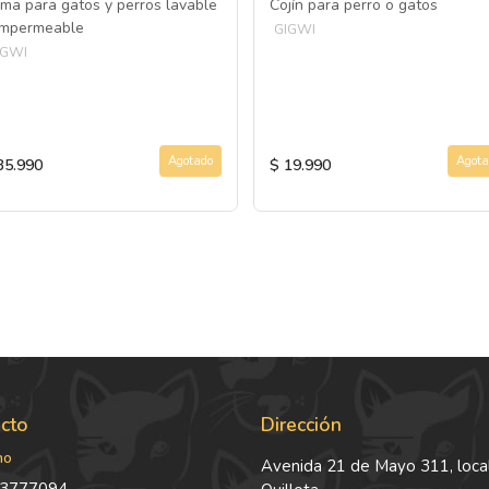
ma para gatos y perros lavable
Cojín para perro o gatos
impermeable
GIGWI
IGWI
Agotado
Agota
35.990
$ 19.990
cto
Dirección
no
Avenida 21 de Mayo 311, local