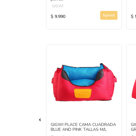
GIGWI
Comprar Ahora
Agotado
$ 9.990
$ 
ERS BEST
GIGWI PLACE CAMA CUADRADA
GI
RRO
BLUE AND PINK TALLAS M/L
GR
ENA/PELAJE