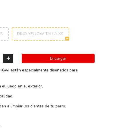
XS
DINO YELLOW TALLA XS
Encargar
GiGwi
están especialmente diseñados para
 el juego en el exterior.
calidad.
an a limpiar los dientes de tu perro.
.