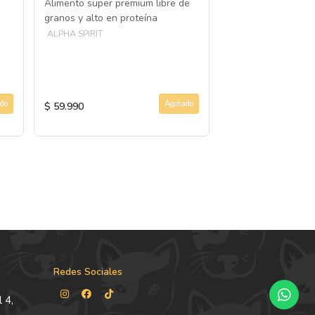
Alimento super premium libre de
Sustituto complem
granos y alto en proteína
leche materna par
ALPHA SPIRIT
VITO
do
Agotado
$ 59.990
$ 18.990
Redes Sociales
 4,