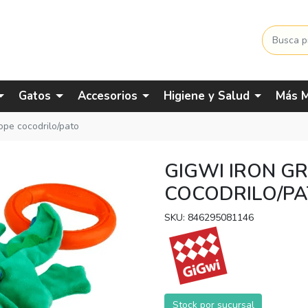
Gatos
Accesorios
Higiene y Salud
Más M
rope cocodrilo/pato
GIGWI IRON GR
COCODRILO/P
SKU: 846295081146
Stock por sucursal