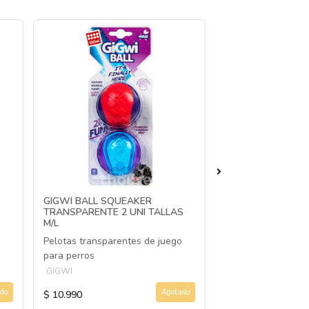
GIGWI BALL SQUEAKER
GIGWI BULB RUB
TRANSPARENTE 2 UNI TALLAS
DISPENSER TALLA
M/L
Juguete para perro
Pelotas transparentes de juego
con premios
para perros
GIGWI
GIGWI
do
Agotado
$ 10.990
$ 7.990