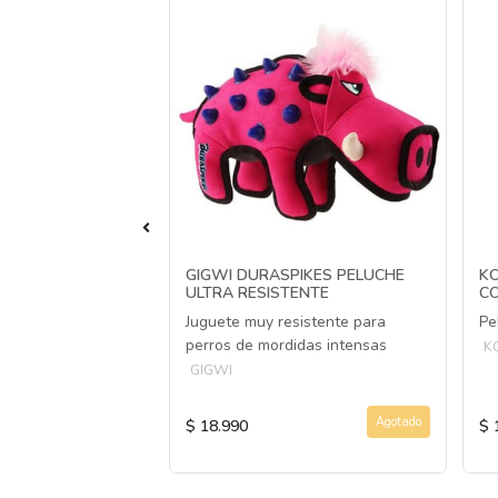
HUNTER
GIGWI DURASPIKES PELUCHE
KO
REAT DRAGÓN
ULTRA RESISTENTE
CO
sador de snacks
Juguete muy resistente para
Pe
perros de mordidas intensas
K
GIGWI
Agotado
Agotado
$ 18.990
$ 