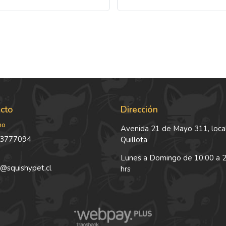
cto
Dirección
no
Avenida 21 de Mayo 311, local
3777094
Quillota
Lunes a Domingo de 10:00 a 
@squishypet.cl
hrs