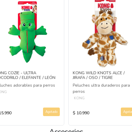
NG COZIE - ULTRA
KONG WILD KNOTS ALCE /
CODRILO / ELEFANTE / LEÓN
JIRAFA / OSO / TIGRE
luches adorables para perros
Peluches ultra duraderos para
perros
ONG
KONG
Agotado
Agota
15.990
$ 10.990
Accesorios