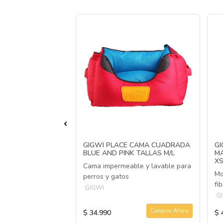
MER BOUNCE BALL
GIGWI PLACE CAMA CUADRADA
G
BLUE AND PINK TALLAS M/L
M
XS
o para perros
Cama impermeable y lavable para
Mo
perros y gatos
fi
GIGWI
G
Agotado
Comprar Ahora
$ 34.990
$ 