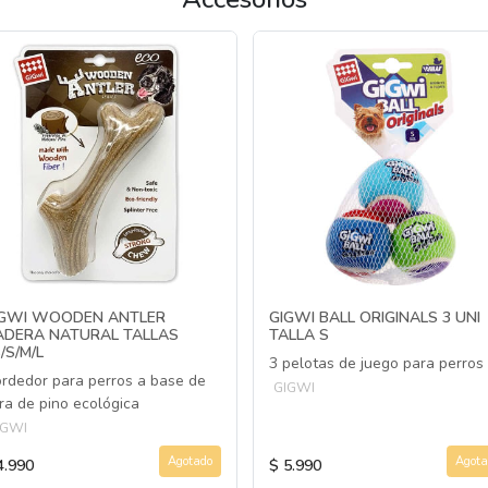
IGWI WOODEN ANTLER
GIGWI BALL ORIGINALS 3 UNI
ADERA NATURAL TALLAS
TALLA S
/S/M/L
3 pelotas de juego para perros
rdedor para perros a base de
GIGWI
bra de pino ecológica
IGWI
Agotado
Agota
4.990
$ 5.990