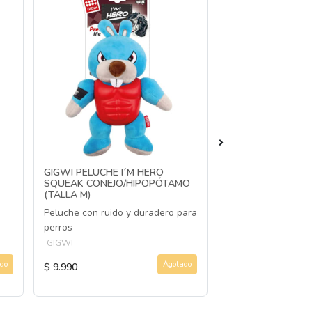
GIGWI PELUCHE I´M HERO
GIGWI PLUSH FR
SQUEAK CONEJO/HIPOPÓTAMO
NECK CONEJO S
(TALLA M)
Juguete para perro
Peluche con ruido y duradero para
y cruje
perros
GIGWI
GIGWI
do
Agotado
$ 9.990
$ 8.990