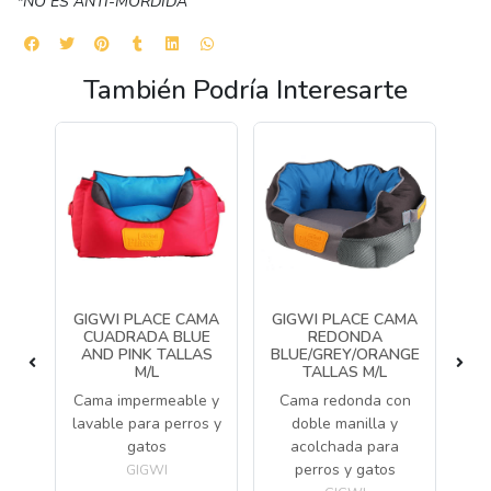
*NO ES ANTI-MORDIDA
También Podría Interesarte
ASA
GIGWI PLACE CAMA
GIGWI PLACE CAMA
CUADRADA BLUE
REDONDA
L
K
AND PINK TALLAS
BLUE/GREY/ORANGE
M/L
TALLAS M/L
C
 y
Cama impermeable y
Cama redonda con
ag
e
lavable para perros y
doble manilla y
f
gatos
acolchada para
perros y gatos
GIGWI