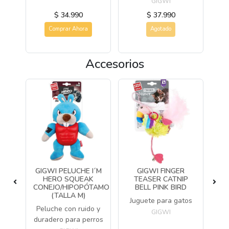
GIGWI
$ 34.990
$ 37.990
Comprar Ahora
Agotado
Accesorios
ORA
GIGWI PELUCHE I´M
GIGWI FINGER
G
RA
HERO SQUEAK
TEASER CATNIP
CONEJO/HIPOPÓTAMO
BELL PINK BIRD
C
(TALLA M)
u
Juguete para gatos
Ju
Peluche con ruido y
ma
y 
GIGWI
duradero para perros
a