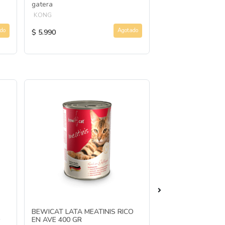
gatera
KONG
KONG
do
Agotado
$ 5.990
$ 9.990
BEWICAT LATA MEATINIS RICO
BEWICAT LATA ME
EN AVE 400 GR
EN SALMON 400 