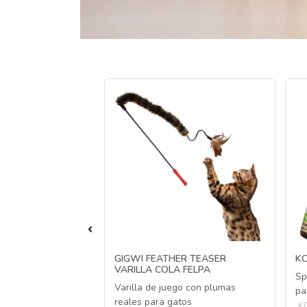
 TEASER CATNIP
GIGWI FEATHER TEASER
KO
D
VARILLA COLA FELPA
Sp
atos
Varilla de juego con plumas
pa
reales para gatos
K