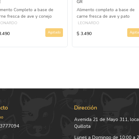
R
GR
imento Completo a base de
Alimento completo a base de
rne fresca de ave y conejo
carne fresca de ave y pato
EONARDO
LEONARDO
Agotado
Agota
3.490
$ 3.490
cto
Dirección
no
Avenida 21 de Mayo 311, local
3777094
Quillota
Lunes a Domingo de 10:00 a 