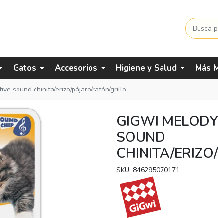
Gatos
Accesorios
Higiene y Salud
Más M
ve sound chinita/erizo/pájaro/ratón/grillo
GIGWI MELODY
SOUND
CHINITA/ERIZO
SKU: 846295070171