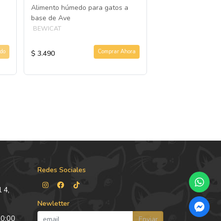
Alimento húmedo para gatos a
Alimento húmedo p
base de Ave
base de Salmón
BEWICAT
BEWICAT
do
Comprar Ahora
$ 3.490
$ 3.490
Redes Sociales
 4,
Newletter
20:00
Enviar