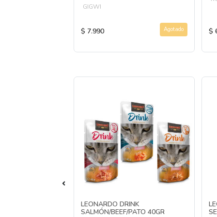
GIGWI
Agotado
Agotado
$ 7.990
$ 
Y FRIENDZ
LEONARDO DRINK
LE
PANDA
SALMÓN/BEEF/PATO 40GR
SE