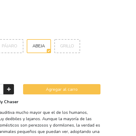
PÁJARO
ABEJA
GRILLO
Agregar al carro
dy Chaser
auditiva mucho mayor que el de los humanos,
uy deébiles y lejanos. Aunque la mayoría de las
omésticos son perezosos y dormilones, la verdad es
 animales pequeños que puedan ver, adoptando una