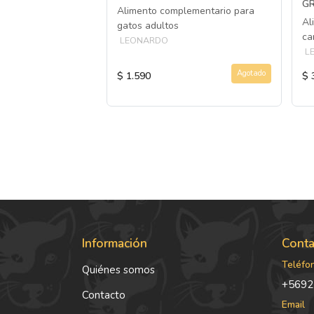
G
o o gatos
Alimento complementario para
Al
gatos adultos
ca
LEONARDO
L
Agotado
Agotado
$ 1.590
$ 
Información
Conta
Teléfo
Quiénes somos
+5692
Contacto
Email