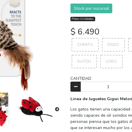
Stock por sucursal
Pocas Unidades.
$ 6.490
CHINITA
ERIZO
RATÓN
LORO
CANTIDAD
Linea de Juguetes Gigwi Melo
Los gatos tienen una capacidad 
siendo capaces de oír sonidos m
personas piensa que los gatos d
que se interesan mucho por los