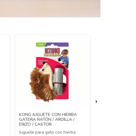
KONG JUGUETE CON HIERBA
KONG CAT CRISS 
GATERA RATÓN / ARDILLA /
PELOTA LUZ LED
ERIZO / CASTOR
Pelota LED con so
Juguete para gato con hierba
cascabel para gat