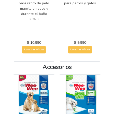
To
para retiro de pelo
para perros y gatos
OR
pa
muerto en seco y
durante el baño
la
s de
KONG
 y
$ 10.990
$ 9.990
Comprar Ahora
Comprar Ahora
Accesorios