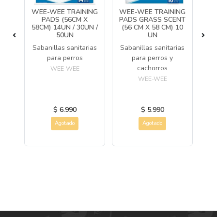
A
WEE-WEE TRAINING
WEE-WEE TRAINING
ETA
PADS (56CM X
PADS GRASS SCENT
P
58CM) 14UN / 30UN /
(56 CM X 58 CM) 10
OR
50UN
UN
J
O)
Sabanillas sanitarias
Sabanillas sanitarias
para perros
para perros y
cachorros
WEE-WEE
y
WEE-WEE
ros
$ 6.990
$ 5.990
Agotado
Agotado