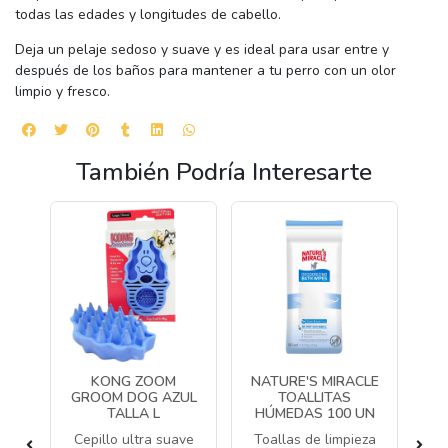
todas las edades y longitudes de cabello.
Deja un pelaje sedoso y suave y es ideal para usar entre y
después de los baños para mantener a tu perro con un olor
limpio y fresco.
También Podría Interesarte
RS
KONG ZOOM
NATURE'S MIRACLE
NA
O
GROOM DOG AZUL
TOALLITAS
TALLA L
HÚMEDAS 100 UN
HU
A/PELAJE
Cepillo ultra suave
Toallas de limpieza
OO-